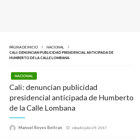
PÁGINA DE INICIO
NACIONAL
CALI: DENUNCIAN PUBLICIDAD PRESIDENCIAL ANTICIPADA DE
HUMBERTO DE LA CALLE LOMBANA
NACIONAL
Cali: denuncian publicidad
presidencial anticipada de Humberto
de la Calle Lombana
Publicado
Manuel Reyes Beltran
sábado julio 29, 2017
el