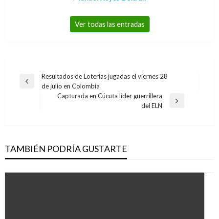
Ver todas las entradas
Navegación
Resultados de Loterías jugadas el viernes 28
Entrada
de julio en Colombia
de
anterior
Capturada en Cúcuta líder guerrillera
entradas
Entrada
del ELN
siguiente
TAMBIÉN PODRÍA GUSTARTE