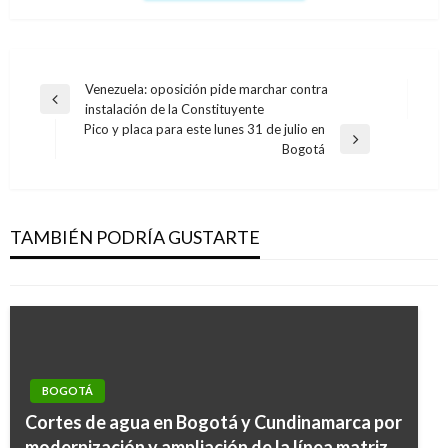
Navegación
Venezuela: oposición pide marchar contra
Entrada
instalación de la Constituyente
de
anterior
Pico y placa para este lunes 31 de julio en
entradas
Entrada
Bogotá
siguiente
CORTES DE AGUA
Cortes de agua hoy miércoles 24 de noviembre
en Bogotá
TAMBIÉN PODRÍA GUSTARTE
Ariel Cabrera
miércoles noviembre 24, 2010
BOGOTÁ
Cortes de agua en Bogotá y Cundinamarca por
modernización y ampliación de la línea matriz