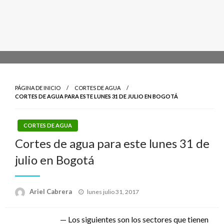
PÁGINA DE INICIO
CORTES DE AGUA
CORTES DE AGUA PARA ESTE LUNES 31 DE JULIO EN BOGOTÁ
CORTES DE AGUA
Cortes de agua para este lunes 31 de
julio en Bogotá
Publicado
Ariel Cabrera
lunes julio 31, 2017
el
— Los siguientes son los sectores que tienen