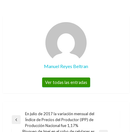
Manuel Reyes Beltran
Ver todas las entradas
Navegación
En julio de 2017 la variación mensual del
Índice de Precios del Productor (IPP) de
de
Entrada
Producción Nacional fue 1,17%
anterior
entradas
Bloqueo de Imei en el robo de celulares es