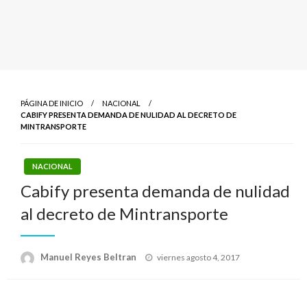
PÁGINA DE INICIO
NACIONAL
CABIFY PRESENTA DEMANDA DE NULIDAD AL DECRETO DE
MINTRANSPORTE
NACIONAL
Cabify presenta demanda de nulidad
al decreto de Mintransporte
Publicado
Manuel Reyes Beltran
viernes agosto 4, 2017
el