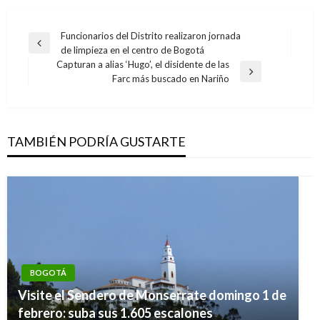
Navegación
Funcionarios del Distrito realizaron jornada
Entrada
de limpieza en el centro de Bogotá
de
anterior
Capturan a alias ‘Hugo’, el disidente de las
entradas
Entrada
Farc más buscado en Nariño
siguiente
TAMBIÉN PODRÍA GUSTARTE
BOGOTÁ
Visite el Sendero de Monserrate domingo 1 de
febrero: suba sus 1.605 escalones