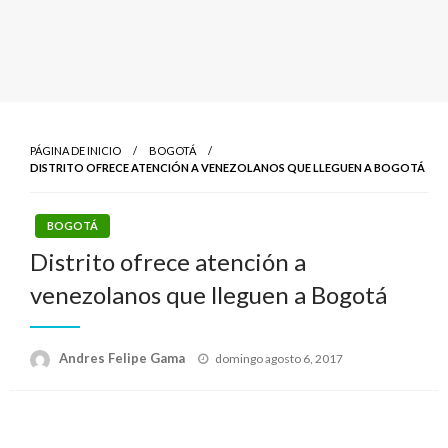
PÁGINA DE INICIO
BOGOTÁ
DISTRITO OFRECE ATENCIÓN A VENEZOLANOS QUE LLEGUEN A BOGOTÁ
BOGOTÁ
Distrito ofrece atención a
venezolanos que lleguen a Bogotá
Publicado
Andres Felipe Gama
domingo agosto 6, 2017
el