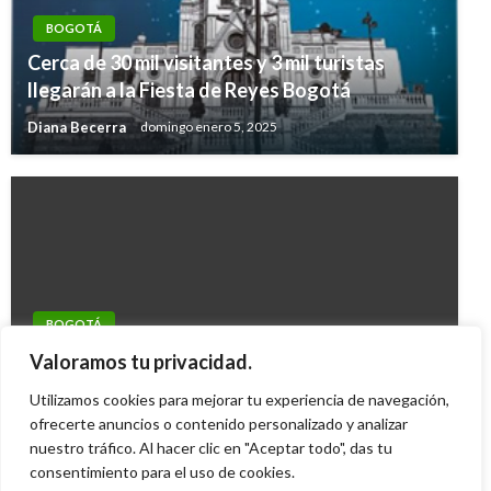
BOGOTÁ
Cerca de 30 mil visitantes y 3 mil turistas
llegarán a la Fiesta de Reyes Bogotá
Diana Becerra
domingo enero 5, 2025
BOGOTÁ
Inicia construcción de la glorieta de la calle 19
Valoramos tu privacidad.
con carrera 3
Utilizamos cookies para mejorar tu experiencia de navegación,
ofrecerte anuncios o contenido personalizado y analizar
Iván Briceño
miércoles noviembre 14, 2012
nuestro tráfico. Al hacer clic en "Aceptar todo", das tu
consentimiento para el uso de cookies.