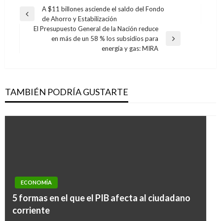
Navegación
A $11 billones asciende el saldo del Fondo
Entrada
de Ahorro y Estabilización
de
anterior
El Presupuesto General de la Nación reduce
entradas
en más de un 58 % los subsidios para
Entrada
energía y gas: MIRA
siguiente
TAMBIÉN PODRÍA GUSTARTE
ECONOMÍA
ECONOMÍA
5 formas en el que el PIB afecta al ciudadano
Condo-Hoteles en Miami: nueva tendencia de
corriente
inversión en colombianos