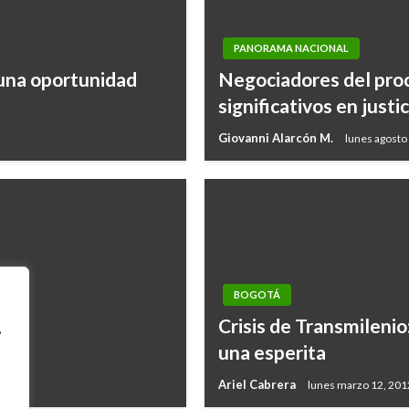
PANORAMA NACIONAL
 una oportunidad
Negociadores del proc
significativos en justic
Giovanni Alarcón M.
lunes agosto
BOGOTÁ
Crisis de Transmilenio
,
una esperita
Ariel Cabrera
lunes marzo 12, 201