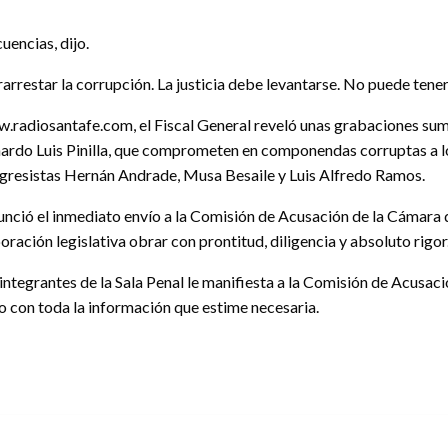
uencias, dijo.
restar la corrupción. La justicia debe levantarse. No puede tener 
adiosantafe.com, el Fiscal General reveló unas grabaciones sum
ardo Luis Pinilla, que comprometen en componendas corruptas a l
ngresistas Hernán Andrade, Musa Besaile y Luis Alfredo Ramos.
nunció el inmediato envío a la Comisión de Acusación de la Cámara
ración legislativa obrar con prontitud, diligencia y absoluto rigor
ntegrantes de la Sala Penal le manifiesta a la Comisión de Acusació
go con toda la información que estime necesaria.