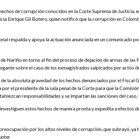
 hechos de corrupción conocidos en la Corte Suprema de Justicia, 
icia Enrique Gil Botero, quien notificó que la corrupción en Colom
ional respalda y apoya la actuación anunciada en un comunicado por 
e Nariño en torno al fin del proceso de dejación de armas de las Fa
rrogante sobre el caso de los exmagistrados salpicados por actos d
e de la absoluta gravedad de los hechos denunciados por el Fiscal 
 por el presidente de la sala penal de la Corte para que la Comis
stablezcan responsabilidades y se impartan las sanciones del caso,
investiguen estos hechos de manera pronta y expedita a efectos de 
e preocupación por los altos niveles de corrupción, que subrayó, ya
unter