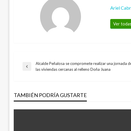
Ariel Cab
Ver todas
Alcalde Peñalosa se compromete realizar una jornada d
Navegación
Entrada
las viviendas cercanas al relleno Doña Juana
anterior
de
TAMBIÉN PODRÍA GUSTARTE
entradas