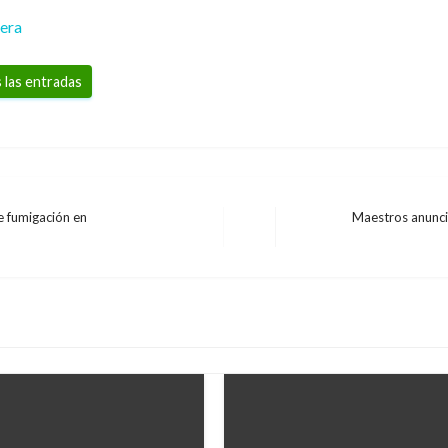
rera
 las entradas
e fumigación en
Maestros anunci
Entrada
siguiente