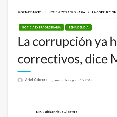
PÁGINA DE INICIO
NOTICIA EXTRAORDINARIA
LA CORRUPCIÓN 
NOTICIA EXTRAORDINARIA
TEMA DEL DÍA
La corrupción ya 
correctivos, dice 
Publicado
Ariel Cabrera
miércoles agosto 16, 2017
el
MinJusticia Enrique Gil Botero