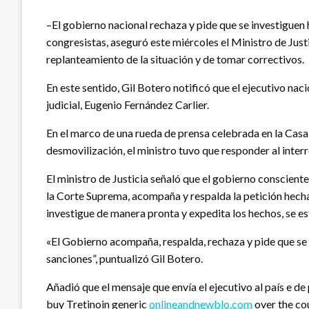
–El gobierno nacional rechaza y pide que se investiguen
congresistas, aseguró este miércoles el Ministro de Just
replanteamiento de la situación y de tomar correctivos.
En este sentido, Gil Botero notificó que el ejecutivo nac
judicial, Eugenio Fernández Carlier.
En el marco de una rueda de prensa celebrada en la Casa d
desmovilización, el ministro tuvo que responder al inte
El ministro de Justicia señaló que el gobierno conscient
la Corte Suprema, acompaña y respalda la petición hecha
investigue de manera pronta y expedita los hechos, se e
«El Gobierno acompaña, respalda, rechaza y pide que se 
sanciones”, puntualizó Gil Botero.
Añadió que el mensaje que envía el ejecutivo al país e d
buy Tretinoin generic
onlineandnewblo.com
over the co