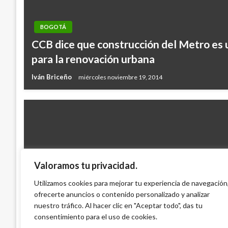
BOGOTÁ
CCB dice que construcción del Metro es
para la renovación urbana
Iván Briceño
miércoles noviembre 19, 2014
Valoramos tu privacidad.
NACIONAL
Utilizamos cookies para mejorar tu experiencia de navegación
ofrecerte anuncios o contenido personalizado y analizar
A DMG también la ‘tumbaron’
nuestro tráfico. Al hacer clic en "Aceptar todo", das tu
Giovanni Alarcón M.
lunes noviembre 24, 2008
consentimiento para el uso de cookies.