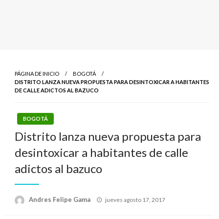
PÁGINA DE INICIO
BOGOTÁ
DISTRITO LANZA NUEVA PROPUESTA PARA DESINTOXICAR A HABITANTES
DE CALLE ADICTOS AL BAZUCO
BOGOTÁ
Distrito lanza nueva propuesta para
desintoxicar a habitantes de calle
adictos al bazuco
Publicado
Andres Felipe Gama
jueves agosto 17, 2017
el