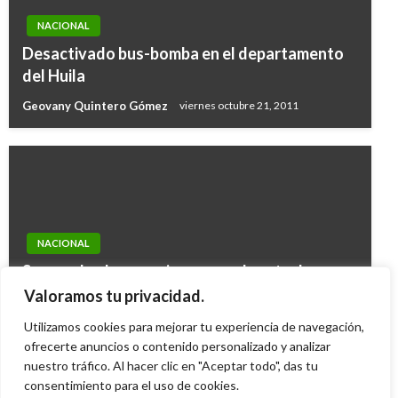
NACIONAL
Desactivado bus-bomba en el departamento
del Huila
Geovany Quintero Gómez
viernes octubre 21, 2011
NACIONAL
Suspenden los permisos para el porte de
armas de fuego hasta el 31 de diciembre de
Valoramos tu privacidad.
2024
Utilizamos cookies para mejorar tu experiencia de navegación,
ofrecerte anuncios o contenido personalizado y analizar
Ariel Cabrera
lunes marzo 4, 2024
nuestro tráfico. Al hacer clic en "Aceptar todo", das tu
consentimiento para el uso de cookies.