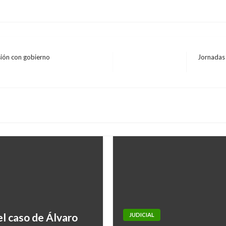
sión con gobierno
Jornadas 
Entrada
siguiente
el caso de Álvaro
JUDICIAL