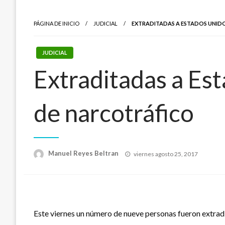
PÁGINA DE INICIO
JUDICIAL
EXTRADITADAS A ESTADOS UNID
JUDICIAL
Extraditadas a Es
de narcotráfico
Publicado
Manuel Reyes Beltran
viernes agosto 25, 2017
el
Este viernes un número de nueve personas fueron extradi