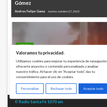
Gómez
Andres Felipe Gama
martes octubre 27, 2015
JUDICIAL
Valoramos tu privacidad.
Tragedia en Peaje en Cundinamarca: Carr
frenos chocó 6 vehículos y causó explosi
Utilizamos cookies para mejorar tu experiencia de navegación
heridos
ofrecerte anuncios o contenido personalizado y analizar
nuestro tráfico. Al hacer clic en "Aceptar todo", das tu
Ariel Cabrera
miércoles abril 1, 2026
consentimiento para el uso de cookies.
Personalizar
Rechazar todo
Aceptar todo
© Radio Santa Fe 1070 am