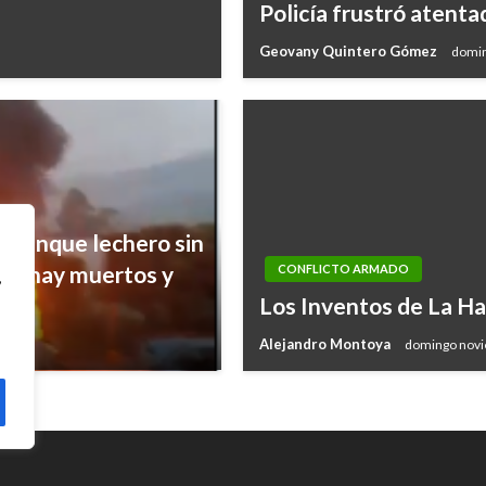
Policía frustró atenta
Geovany Quintero Gómez
domin
otanque lechero sin
ón; hay muertos y
CONFLICTO ARMADO
,
Los Inventos de La H
Alejandro Montoya
domingo novi