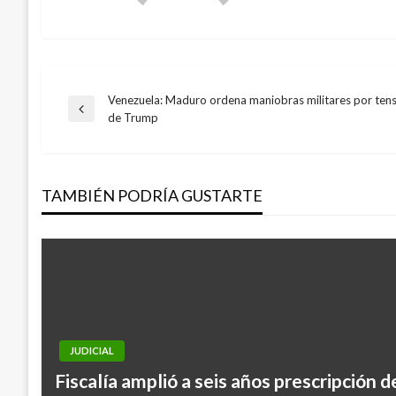
Venezuela: Maduro ordena maniobras militares por ten
Navegación
Entrada
de Trump
anterior
de
TAMBIÉN PODRÍA GUSTARTE
entradas
JUDICIAL
Fiscalía amplió a seis años prescripción d