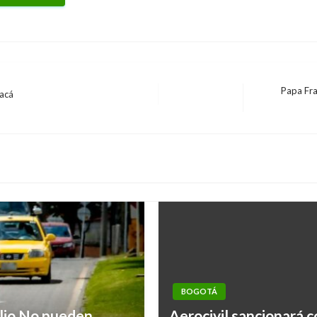
Papa Fra
acá
Entrada
siguiente
BOGOTÁ
ulio No pueden
Aerocivil sancionará c