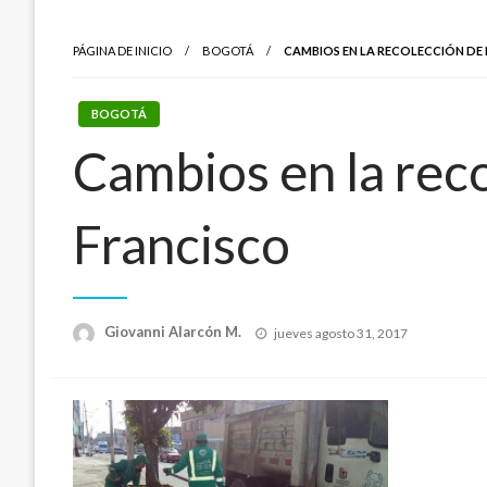
PÁGINA DE INICIO
BOGOTÁ
CAMBIOS EN LA RECOLECCIÓN DE 
BOGOTÁ
Cambios en la reco
Francisco
Publicado
Giovanni Alarcón M.
jueves agosto 31, 2017
el