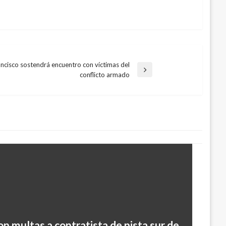
ncisco sostendrá encuentro con víctimas del
conflicto armado
on multas a contratista de pista sur de