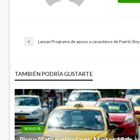
Navegación
Lanzan Programa de apoyo a cacaoteros de Puerto Boy
Entrada
anterior
de
TAMBIÉN PODRÍA GUSTARTE
entradas
BOGOTÁ
Pico y Placa particulares: Martes 18 de j