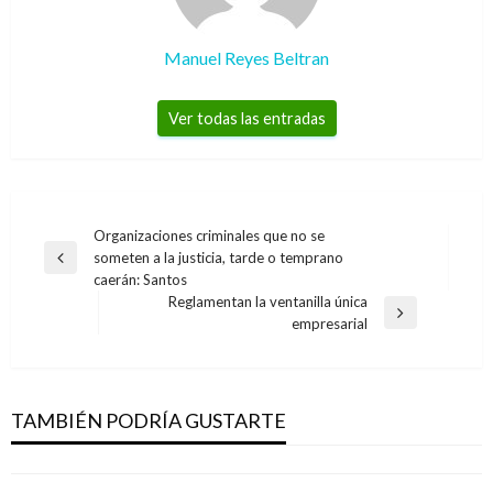
Manuel Reyes Beltran
Ver todas las entradas
Navegación
Organizaciones criminales que no se
someten a la justicia, tarde o temprano
de
Entrada
caerán: Santos
anterior
entradas
Reglamentan la ventanilla única
Entrada
empresarial
siguiente
ENTRETENIMIENTO
ENTRETENIMIENTO
Manuel y Julián Turizo lanzan su nuevo
Shakira y Piqué no viajaran a Colombia en
sencillo: Sola
TAMBIÉN PODRÍA GUSTARTE
estas navidades
Iván Briceño
viernes noviembre 9, 2018
Andres Felipe Gama
sábado diciembre 24, 2016