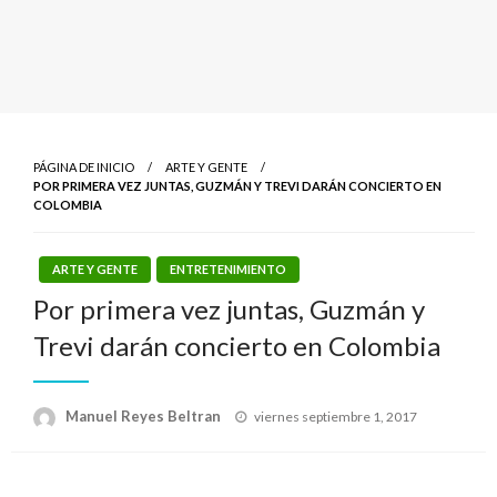
PÁGINA DE INICIO
ARTE Y GENTE
POR PRIMERA VEZ JUNTAS, GUZMÁN Y TREVI DARÁN CONCIERTO EN
COLOMBIA
ARTE Y GENTE
ENTRETENIMIENTO
Por primera vez juntas, Guzmán y
Trevi darán concierto en Colombia
Publicado
Manuel Reyes Beltran
viernes septiembre 1, 2017
el