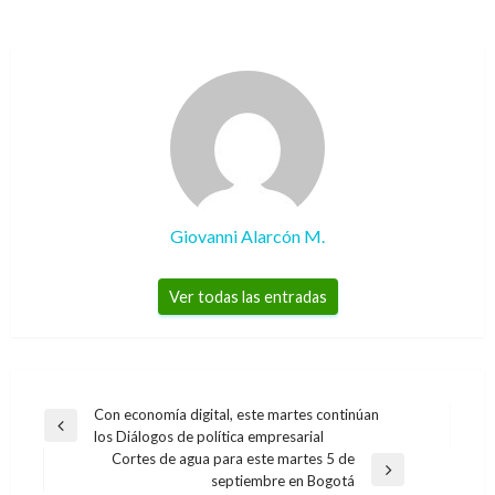
Giovanni Alarcón M.
Ver todas las entradas
Navegación
Con economía digital, este martes continúan
Entrada
los Diálogos de política empresarial
de
anterior
Cortes de agua para este martes 5 de
entradas
Entrada
septiembre en Bogotá