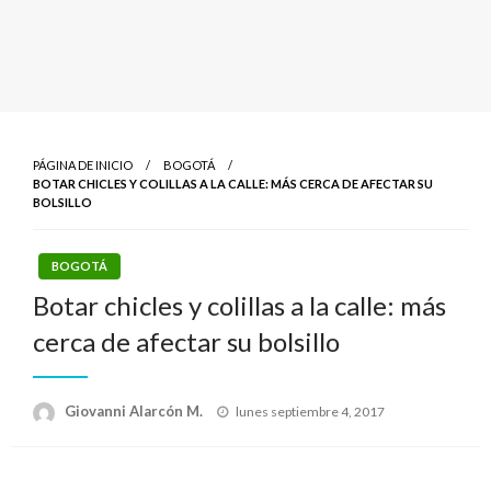
PÁGINA DE INICIO
BOGOTÁ
BOTAR CHICLES Y COLILLAS A LA CALLE: MÁS CERCA DE AFECTAR SU
BOLSILLO
BOGOTÁ
Botar chicles y colillas a la calle: más
cerca de afectar su bolsillo
Publicado
Giovanni Alarcón M.
lunes septiembre 4, 2017
el