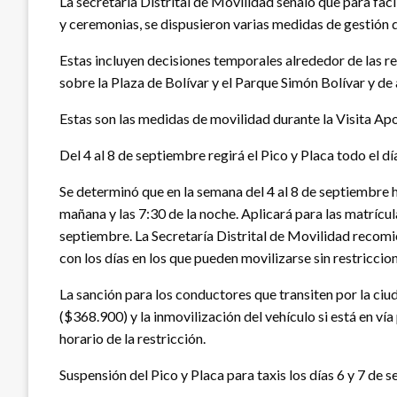
La secretaría Distrital de Movilidad señaló que para faci
y ceremonias, se dispusieron varias medidas de gestión d
Estas incluyen decisiones temporales alrededor de las res
sobre la Plaza de Bolívar y el Parque Simón Bolívar y de
Estas son las medidas de movilidad durante la Visita Ap
Del 4 al 8 de septiembre regirá el Pico y Placa todo el dí
Se determinó que en la semana del 4 al 8 de septiembre ha
mañana y las 7:30 de la noche. Aplicará para las matrícul
septiembre. La Secretaría Distrital de Movilidad recomie
con los días en los que pueden movilizarse sin restriccio
La sanción para los conductores que transiten por la ciu
($368.900) y la inmovilización del vehículo si está en vía 
horario de la restricción.
Suspensión del Pico y Placa para taxis los días 6 y 7 de 