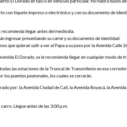
erto El Dorado en taxi o en vehículo particular. No habrá buses de 
uerto con tiquete impreso o electrónico y con su documento de ide
s recomienda llegar antes del mediodía.
rán ingresar presentando su carné y su documento de identidad.
os que quieran salir a ver al Papa a su paso por la Avenida Calle 2
o Avenida El Dorado, se le recomienda llegar en cualquier modo de t
 todas las estaciones de la Troncal de Transmilenio en ese corredor 
r los puentes peatonales, los cuales se cerrarán.
rado por: la Avenida Ciudad de Cali, la Avenida Boyacá, la Avenida 
l carro. Llegue antes de las 3:00 p.m.