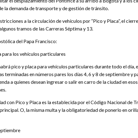
litar el desplazamiento del Pontífice a su arribo a Bogotá y a los 
e la demanda de transporte y de gestión de tránsito.
tricciones a la circulación de vehículos por “Pico y Placa”, el cier
 algunos tramos de las Carreras Séptima y 13.
ostólica del Papa Francisco:
a para los vehículos particulares
brá pico y placa para vehículos particulares durante todo el día, e
as terminadas en números pares los días 4, 6 y 8 de septiembre y pa
nda a quienes desean ingresar o salir en carro de la ciudad en eso
nes.
dad con Pico y Placa es la establecida por el Código Nacional de T
principal. O, la misma multa y la obligatoriedad de ponerlo en orilla 
septiembre