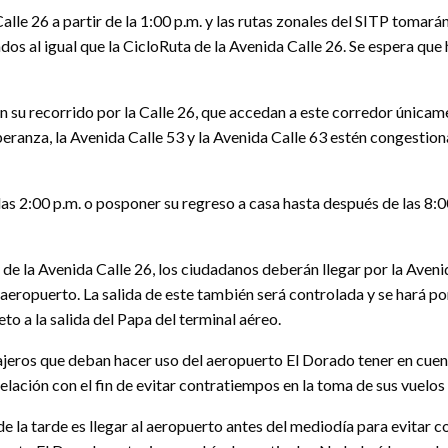
alle 26 a partir de la 1:00 p.m. y las rutas zonales del SITP tomar
dos al igual que la CicloRuta de la Avenida Calle 26. Se espera que 
n su recorrido por la Calle 26, que accedan a este corredor únicame
peranza, la Avenida Calle 53 y la Avenida Calle 63 estén congesti
e las 2:00 p.m. o posponer su regreso a casa hasta después de las 8:
e de la Avenida Calle 26, los ciudadanos deberán llegar por la Aveni
 aeropuerto. La salida de este también será controlada y se hará por
eto a la salida del Papa del terminal aéreo.
ajeros que deban hacer uso del aeropuerto El Dorado tener en cuent
telación con el fin de evitar contratiempos en la toma de sus vuelos
e la tarde es llegar al aeropuerto antes del mediodía para evitar 