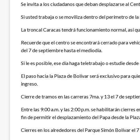
Se invita a los ciudadanos que deban desplazarse al Centr
Si usted trabaja o se moviliza dentro del perímetro de l
La troncal Caracas tendrá funcionamiento normal, así que
Recuerde que el centro se encontrará cerrado para vehícul
del 7 de septiembre hasta el mediodía.
Si le es posible, ese día haga teletrabajo o estudie desde
El paso hacia la Plaza de Bolívar será exclusivo para quie
ingreso.
Cierre de tramos en las carreras 7ma. y 13 el 7 de septi
Entre las 9:00 a.m. y las 2:00 p.m. se habilitarán cierres 
fin de permitir el desplazamiento del Papa desde la Plaza
Cierres en los alrededores del Parque Simón Bolívar el 