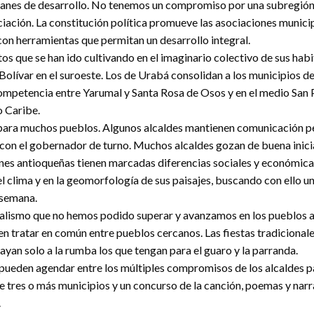
planes de desarrollo. No tenemos un compromiso por una subregión 
ciación. La constitución política promueve las asociaciones munici
con herramientas que permitan un desarrollo integral.
tos que se han ido cultivando en el imaginario colectivo de sus hab
Bolívar en el suroeste. Los de Urabá consolidan a los municipios 
ompetencia entre Yarumal y Santa Rosa de Osos y en el medio San P
o Caribe.
o para muchos pueblos. Algunos alcaldes mantienen comunicación p
n con el gobernador de turno. Muchos alcaldes gozan de buena inici
nes antioqueñas tienen marcadas diferencias sociales y económica
n el clima y en la geomorfología de sus paisajes, buscando con ell
e semana.
alismo que no hemos podido superar y avanzamos en los pueblos a u
eden tratar en común entre pueblos cercanos. Las fiestas tradicion
ayan solo a la rumba los que tengan para el guaro y la parranda.
 pueden agendar entre los múltiples compromisos de los alcaldes p
de tres o más municipios y un concurso de la canción, poemas y na
.