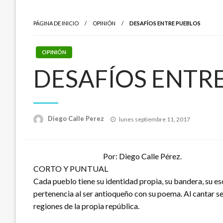
PÁGINA DE INICIO
OPINIÓN
DESAFÍOS ENTRE PUEBLOS
OPINIÓN
DESAFÍOS ENTR
Publicado
Diego Calle Perez
lunes septiembre 11, 2017
el
Por: Diego Calle Pérez.
CORTO Y PUNTUAL
Cada pueblo tiene su identidad propia, su bandera, su e
pertenencia al ser antioqueño con su poema. Al cantar se 
regiones de la propia república.