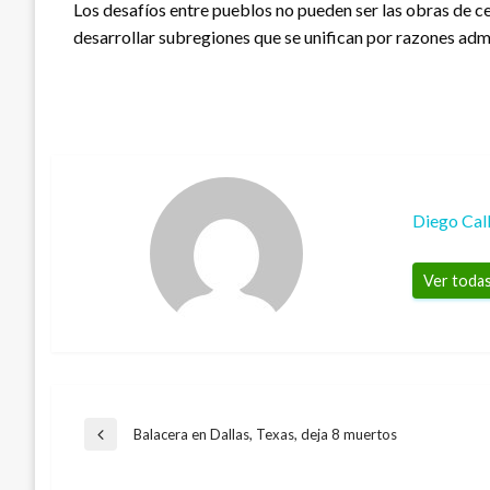
Los desafíos entre pueblos no pueden ser las obras de c
desarrollar subregiones que se unifican por razones admi
Diego Cal
Ver todas
Navegación
Balacera en Dallas, Texas, deja 8 muertos
Entrada
anterior