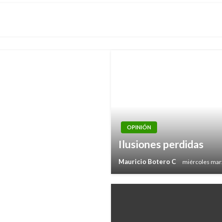
OPINIÓN
Ilusiones perdidas
sible»
Mauricio Botero C
miércoles mar