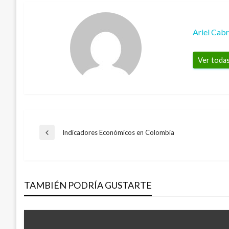
Ariel Cab
Ver todas
Navegación
Indicadores Económicos en Colombia
Entrada
anterior
de
TAMBIÉN PODRÍA GUSTARTE
entradas