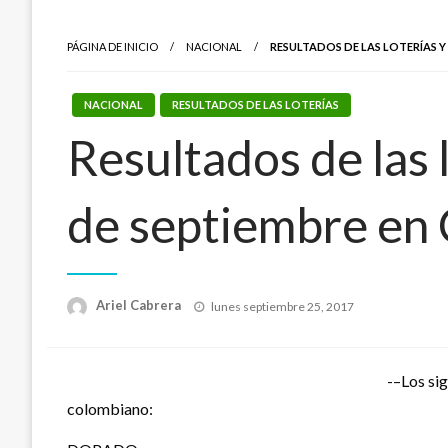
PÁGINA DE INICIO
NACIONAL
RESULTADOS DE LAS LOTERÍAS 
NACIONAL
RESULTADOS DE LAS LOTERÍAS
Resultados de las 
de septiembre en
Publicado
Ariel Cabrera
lunes septiembre 25, 2017
el
-–Los sig
colombiano: