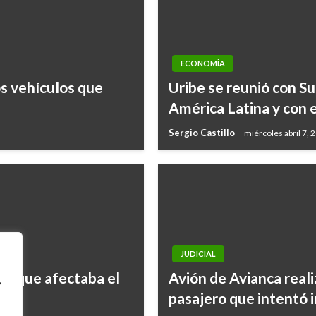
ECONOMÍA
os vehículos que
Uribe se reunió con Su
América Latina y con 
Sergio Castillo
miércoles abril 7, 
JUDICIAL
ra que afectaba el
Avión de Avianca real
,
pasajero que intentó i