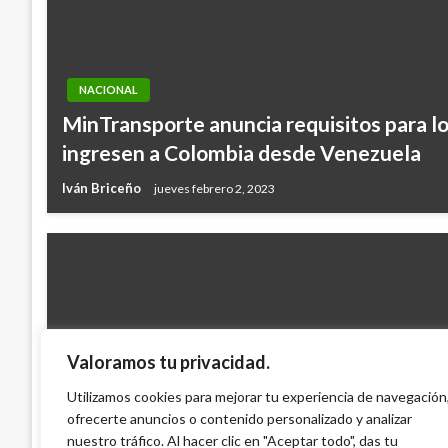
NACIONAL
MinTransporte anuncia requisitos para l
ingresen a Colombia desde Venezuela
Iván Briceño
jueves febrero 2, 2023
Valoramos tu privacidad.
ESTADO DE LAS VÍAS
Invías removió escombros de alud de tier
Utilizamos cookies para mejorar tu experiencia de navegación
corredor del alto de La Línea
ofrecerte anuncios o contenido personalizado y analizar
nuestro tráfico. Al hacer clic en "Aceptar todo", das tu