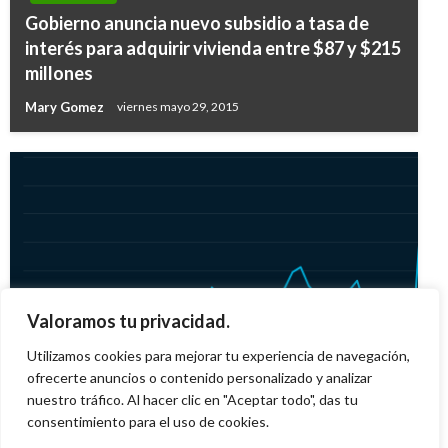
Gobierno anuncia nuevo subsidio a tasa de
interés para adquirir vivienda entre $87 y $215
millones
Mary Gomez
viernes mayo 29, 2015
ECONOMÍA
Valoramos tu privacidad.
Indicadores Económicos
Utilizamos cookies para mejorar tu experiencia de navegación,
ofrecerte anuncios o contenido personalizado y analizar
Ariel Cabrera
domingo julio 20, 2025
nuestro tráfico. Al hacer clic en "Aceptar todo", das tu
consentimiento para el uso de cookies.