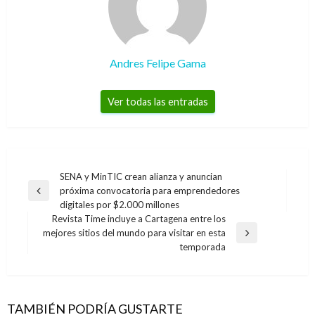
Andres Felipe Gama
Ver todas las entradas
Navegación
SENA y MinTIC crean alianza y anuncian
próxima convocatoria para emprendedores
de
Entrada
digitales por $2.000 millones
anterior
entradas
Revista Time incluye a Cartagena entre los
mejores sitios del mundo para visitar en esta
Entrada
temporada
siguiente
ECONOMÍA
Coronavirus: Ecopetrol anuncia ayudas por
$26 mil millones para equipos médicos
TAMBIÉN PODRÍA GUSTARTE