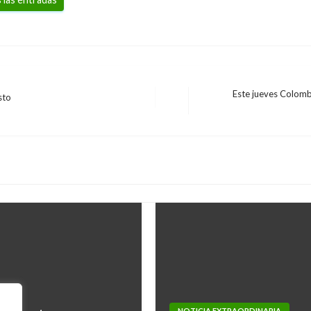
Este jueves Colom
sto
Entrada
siguiente
NOTICIA EXTRAORDINARIA
NOTICIA EXTRAORDINARIA