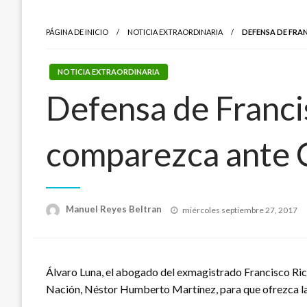
PÁGINA DE INICIO
NOTICIA EXTRAORDINARIA
DEFENSA DE FRA
NOTICIA EXTRAORDINARIA
Defensa de Francis
comparezca ante 
Publicado
Manuel Reyes Beltran
miércoles septiembre 27, 2017
el
Álvaro Luna, el abogado del exmagistrado Francisco Ricau
Nación, Néstor Humberto Martínez, para que ofrezca la