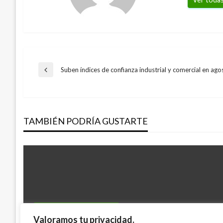
Navegación
Suben índices de confianza industrial y comercial en ago
Entrada
anterior
de
TAMBIÉN PODRÍA GUSTARTE
entradas
NOTICIA EXTRAORDINARIA
Valoramos tu privacidad.
NOTICIA EXTRAORDINARIA