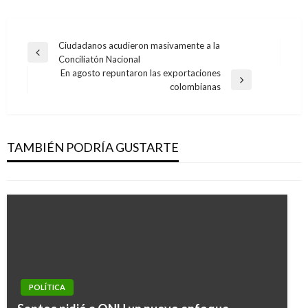
Navegación
Ciudadanos acudieron masivamente a la
Entrada
Conciliatón Nacional
de
anterior
En agosto repuntaron las exportaciones
entradas
POLÍTICA
Entrada
colombianas
siguiente
Directiva del Senado rechaza moción de
censura contra el Ministro de Hacienda
Alberto Carrasquilla
TAMBIÉN PODRÍA GUSTARTE
Ariel Cabrera
martes octubre 9, 2018
POLÍTICA