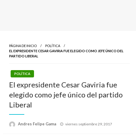
PÁGINA DE INICIO
POLÍTICA
EL EXPRESIDENTE CESAR GAVIRIA FUE ELEGIDO COMO JEFE ÚNICO DEL
PARTIDO LIBERAL
POLÍTICA
El expresidente Cesar Gaviria fue
elegido como jefe único del partido
Liberal
Publicado
Andres Felipe Gama
viernes septiembre 29, 2017
el