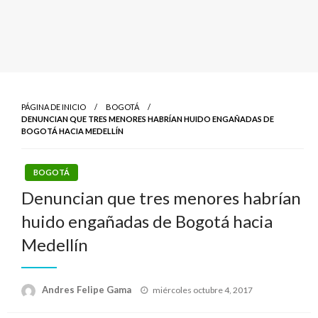
PÁGINA DE INICIO
BOGOTÁ
DENUNCIAN QUE TRES MENORES HABRÍAN HUIDO ENGAÑADAS DE
BOGOTÁ HACIA MEDELLÍN
BOGOTÁ
Denuncian que tres menores habrían
huido engañadas de Bogotá hacia
Medellín
Publicado
Andres Felipe Gama
miércoles octubre 4, 2017
el