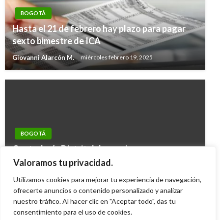
BOGOTÁ
Hasta el 21 de febrero hay plazo para pagar
sexto bimestre de ICA
Giovanni Alarcón M.
miércoles febrero 19, 2025
BOGOTÁ
Contraloría Distrital denuncia que
parqueaderos siguen cobrando por encima de
Valoramos tu privacidad.
lo autorizado
Utilizamos cookies para mejorar tu experiencia de navegación,
Henry Castro
ofrecerte anuncios o contenido personalizado y analizar
miércoles octubre 28, 2009
nuestro tráfico. Al hacer clic en "Aceptar todo", das tu
consentimiento para el uso de cookies.