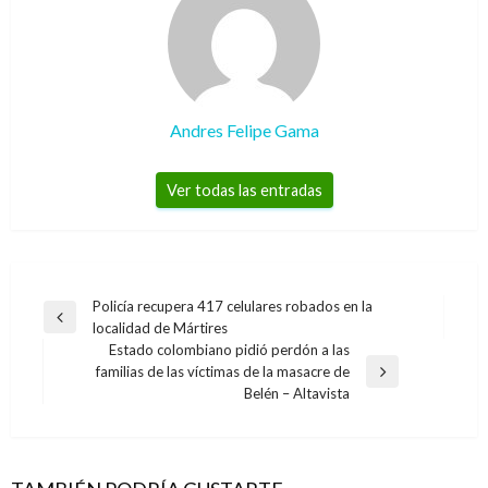
Andres Felipe Gama
Ver todas las entradas
Navegación
Policía recupera 417 celulares robados en la
Entrada
localidad de Mártires
de
anterior
Estado colombiano pidió perdón a las
entradas
familias de las víctimas de la masacre de
Entrada
Belén – Altavista
siguiente
BOGOTÁ
Se inaugura el Parque Bicentenario en el
Centro de Bogotá