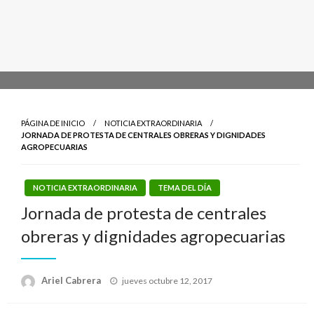
PÁGINA DE INICIO
NOTICIA EXTRAORDINARIA
JORNADA DE PROTESTA DE CENTRALES OBRERAS Y DIGNIDADES
AGROPECUARIAS
NOTICIA EXTRAORDINARIA
TEMA DEL DÍA
Jornada de protesta de centrales
obreras y dignidades agropecuarias
Publicado
Ariel Cabrera
jueves octubre 12, 2017
el