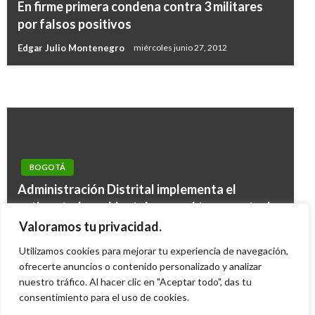
Lista terna para nuevo Procurador: María
En firme primera condena contra 3 militares
NOTICIA EXTRAORDINARIA
Mercedes López, Fernando Carrillo y Jorge
por falsos positivos
Colombia rechaza acusaciones de Human
Fernando Perdomo
Edgar Julio Montenegro
miércoles junio 27, 2012
Rights Watch acerca de falsos positivos
Ariel Cabrera
lunes septiembre 19, 2016
Manuel Reyes Beltran
miércoles febrero 27, 2019
BOGOTÁ
Administración Distrital implementa el
«etiquetado ambiental» para el transporte de
de carga en Bogotá; ¿en qué consiste y para
Valoramos tu privacidad.
qué es?
Utilizamos cookies para mejorar tu experiencia de navegación,
Ariel Cabrera
ofrecerte anuncios o contenido personalizado y analizar
miércoles diciembre 21, 2022
nuestro tráfico. Al hacer clic en "Aceptar todo", das tu
consentimiento para el uso de cookies.