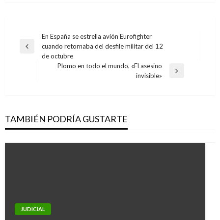
Navegación
En España se estrella avión Eurofighter
cuando retornaba del desfile militar del 12
de
Entrada
de octubre
anterior
entradas
Plomo en todo el mundo, «El asesino
Entrada
invisible»
siguiente
TAMBIÉN PODRÍA GUSTARTE
NOTICIA EXTRAORDINARIA
JUDICIAL