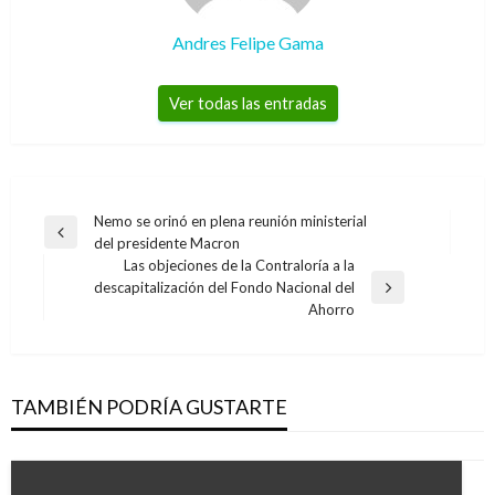
Andres Felipe Gama
Ver todas las entradas
Navegación
Nemo se orinó en plena reunión ministerial
Entrada
del presidente Macron
de
anterior
Las objeciones de la Contraloría a la
entradas
descapitalización del Fondo Nacional del
Entrada
Ahorro
siguiente
TAMBIÉN PODRÍA GUSTARTE