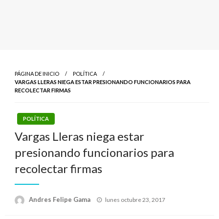
PÁGINA DE INICIO
POLÍTICA
VARGAS LLERAS NIEGA ESTAR PRESIONANDO FUNCIONARIOS PARA
RECOLECTAR FIRMAS
POLÍTICA
Vargas Lleras niega estar
presionando funcionarios para
recolectar firmas
Publicado
Andres Felipe Gama
lunes octubre 23, 2017
el