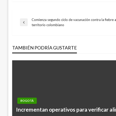
Comienza segundo ciclo de vacunación contra la fiebre a
Navegación
Entrada
territorio colombiano
anterior
de
TAMBIÉN PODRÍA GUSTARTE
entradas
BOGOTÁ
BOGOTÁ
Incrementan operativos para verificar a
Suspensión de agua en 18 barrios del cen