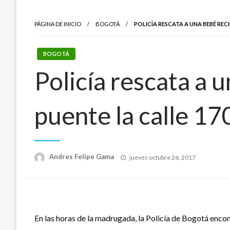
PÁGINA DE INICIO
BOGOTÁ
POLICÍA RESCATA A UNA BEBÉ REC
BOGOTÁ
Policía rescata a 
puente la calle 17
Publicado
Andres Felipe Gama
jueves octubre 26, 2017
el
En las horas de la madrugada, la Policía de Bogotá encon