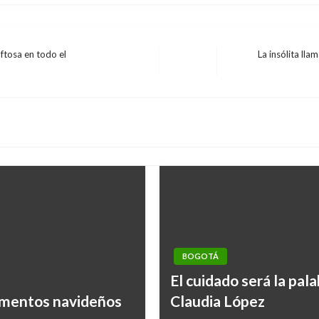
ftosa en todo el
La insólita ll
Entrada
siguiente
BOGOTÁ
El cuidado será la pal
limentos navideños
Claudia López
tro