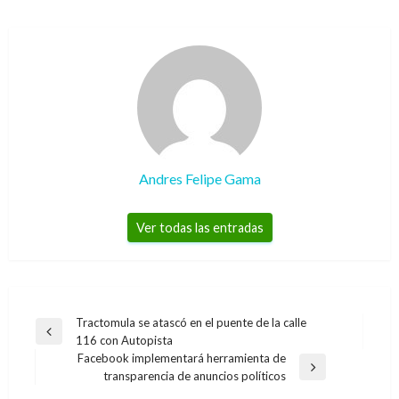
Andres Felipe Gama
Ver todas las entradas
Navegación
Tractomula se atascó en el puente de la calle
Entrada
116 con Autopista
de
anterior
Facebook implementará herramienta de
entradas
Entrada
transparencia de anuncios políticos
siguiente
ARTE Y GENTE