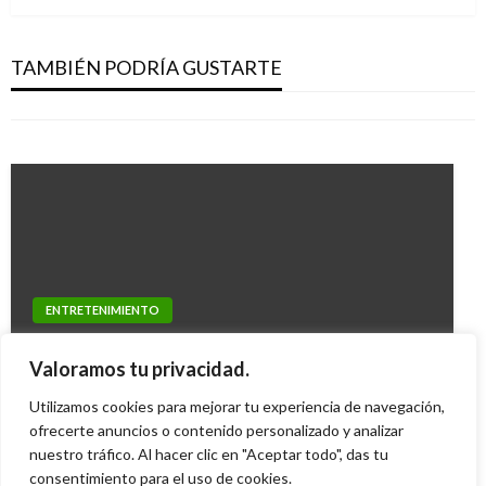
ENTRETENIMIENTO
La barranquillera trigueña que fue elegida
Juanes y Fito Páez abren la lista de artistas
Miss Colombia
TAMBIÉN PODRÍA GUSTARTE
invitados a Rock al Parque 2019
Alejandro Montoya
martes noviembre 12, 2013
Iván Briceño
miércoles abril 10, 2019
ENTRETENIMIENTO
ENTRETENIMIENTO
Los abogados de Beastie Boys piden
Shakira gana 2 premios en los 40 Principales
Valoramos tu privacidad.
indemnización por 2,5 millones de dólares
Music Awards 2016
Utilizamos cookies para mejorar tu experiencia de navegación,
Mary Gomez
martes enero 20, 2015
ofrecerte anuncios o contenido personalizado y analizar
Manuel Reyes Beltran
viernes diciembre 2, 2016
nuestro tráfico. Al hacer clic en "Aceptar todo", das tu
consentimiento para el uso de cookies.