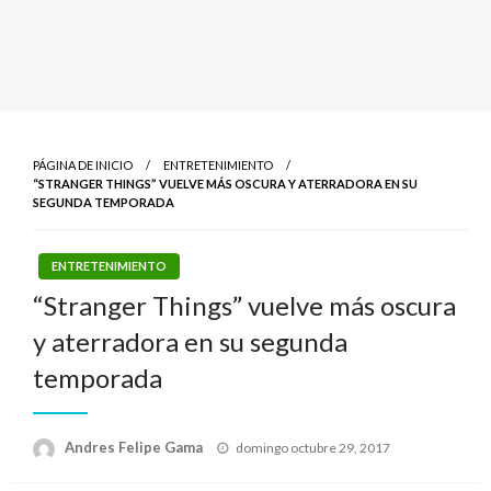
PÁGINA DE INICIO
ENTRETENIMIENTO
“STRANGER THINGS” VUELVE MÁS OSCURA Y ATERRADORA EN SU
SEGUNDA TEMPORADA
ENTRETENIMIENTO
“Stranger Things” vuelve más oscura
y aterradora en su segunda
temporada
Publicado
Andres Felipe Gama
domingo octubre 29, 2017
el