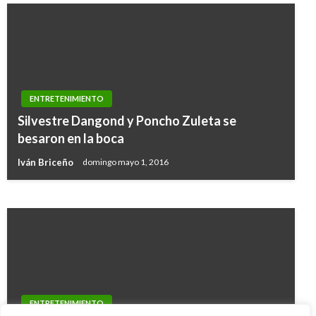
ENTRETENIMIENTO
ENTRETENIMIENTO
Silvestre Dangond y Poncho Zuleta se
Kapla y Miky coquetan con su nueva canción
besaron en la boca
“Si Tú”
Iván Briceño
domingo mayo 1, 2016
Iván Briceño
viernes marzo 8, 2019
ENTRETENIMIENTO