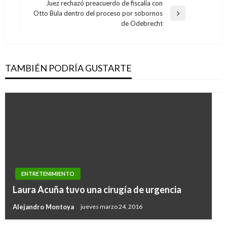
anterior
Juez rechazó preacuerdo de fiscalía con
entradas
Otto Bula dentro del proceso por sobornos
Entrada
de Odebrecht
siguiente
TAMBIÉN PODRÍA GUSTARTE
ENTRETENIMIENTO
Laura Acuña tuvo una cirugía de urgencia
Alejandro Montoya
jueves marzo 24, 2016