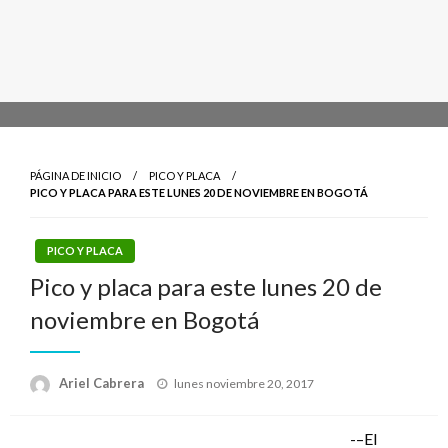
PÁGINA DE INICIO
PICO Y PLACA
PICO Y PLACA PARA ESTE LUNES 20 DE NOVIEMBRE EN BOGOTÁ
PICO Y PLACA
Pico y placa para este lunes 20 de
noviembre en Bogotá
Publicado
Ariel Cabrera
lunes noviembre 20, 2017
el
-–El