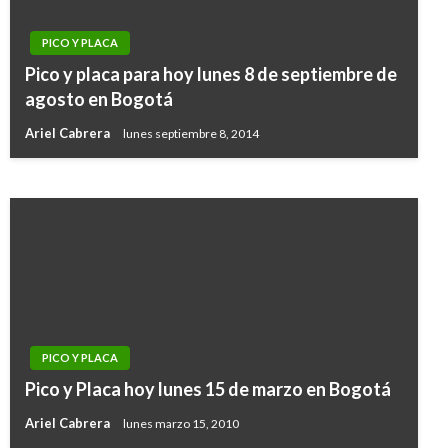
PICO Y PLACA
PICO Y PLACA
Pico y placa para hoy lunes 8 de septiembre de
Pico y placa para este miércoles 10 de abril en
agosto en Bogotá
Bogotá
Ariel Cabrera
lunes septiembre 8, 2014
Ariel Cabrera
miércoles abril 10, 2019
PICO Y PLACA
Pico y Placa hoy lunes 15 de marzo en Bogotá
Ariel Cabrera
lunes marzo 15, 2010