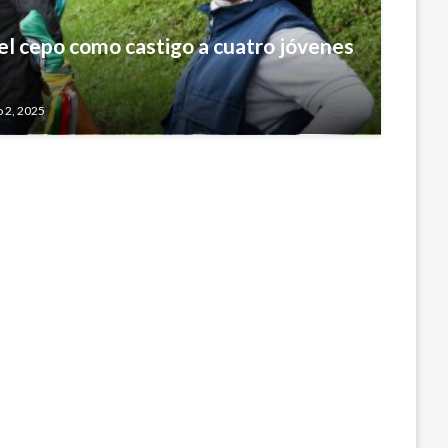
del cepo como castigo a cuatro jóvenes
ciados más de 29.400 casos de
ogotá
 2, 2025
1