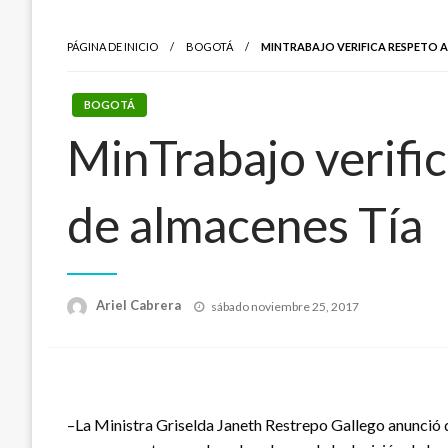
PÁGINA DE INICIO
BOGOTÁ
MINTRABAJO VERIFICA RESPETO 
BOGOTÁ
MinTrabajo verific
de almacenes Tía
Publicado
Ariel Cabrera
sábado noviembre 25, 2017
el
–La Ministra Griselda Janeth Restrepo Gallego anunció 