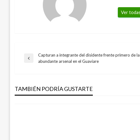
Ver todas
Capturan a integrante del disidente frente primero de la
Navegación
Entrada
abundante arsenal en el Guaviare
BOGOTÁ
anterior
de
Cortes de energía este lunes 30 de novi
diciembre en la capital
TAMBIÉN PODRÍA GUSTARTE
entradas
Ariel Cabrera
lunes noviembre 30, 2020