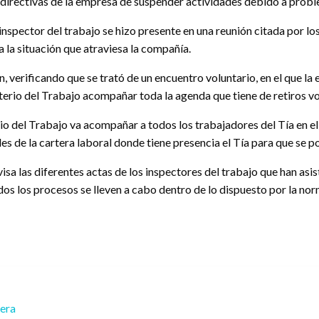
as directivas de la empresa de suspender actividades debido a pro
nspector del trabajo se hizo presente en una reunión citada por lo
a la situación que atraviesa la compañía.
 verificando que se trató de un encuentro voluntario, en el que la
rio del Trabajo acompañar toda la agenda que tiene de retiros volun
o del Trabajo va acompañar a todos los trabajadores del Tía en el 
les de la cartera laboral donde tiene presencia el Tía para que se po
sa las diferentes actas de los inspectores del trabajo que han asis
odos los procesos se lleven a cabo dentro de lo dispuesto por la nor
rera