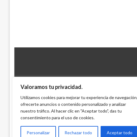
Valoramos tu privacidad.
BOGOTÁ
Utilizamos cookies para mejorar tu experiencia de navegación
Denuncian presunto carrusel de contrat
ofrecerte anuncios o contenido personalizado y analizar
nuestro tráfico. Al hacer clic en "Aceptar todo", das tu
Iván Briceño
viernes noviembre 8, 2013
consentimiento para el uso de cookies.
Personalizar
Rechazar todo
Aceptar todo