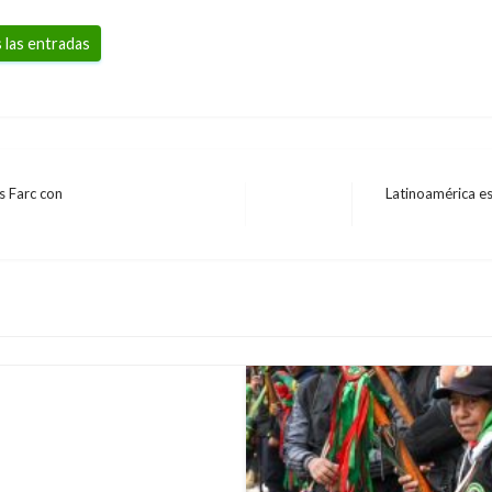
 las entradas
s Farc con
Latinoamérica es
Entrada
siguiente
embre y martes 1 de