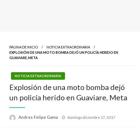
PÁGINA DE INICIO
NOTICIA EXTRAORDINARIA
EXPLOSIÓN DE UNA MOTO BOMBA DEJÓ UN POLICÍA HERIDO EN
GUAVIARE, META
NOTICIA EXTRAORDINARIA
Explosión de una moto bomba dejó
un policía herido en Guaviare, Meta
Publicado
Andres Felipe Gama
domingo diciembre 17, 2017
el