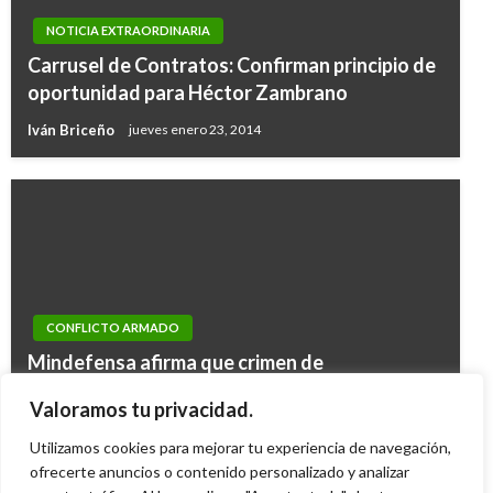
NOTICIA EXTRAORDINARIA
Carrusel de Contratos: Confirman principio de
oportunidad para Héctor Zambrano
Iván Briceño
jueves enero 23, 2014
COVID-19
CONFLICTO ARMADO
Científico británico descarta efectos
Mindefensa afirma que crimen de
NOTICIA EXTRAORDINARIA
negativos de vacuna de AstraZeneca; Reino
secuestrados no fue por frustrado rescate
Por caso Odebrecht inspeccionan oficinas de
Valoramos tu privacidad.
Unido ha aplicado 11 millones de dosis
Ariel Cabrera
lunes noviembre 28, 2011
empresa Marketmedios
Utilizamos cookies para mejorar tu experiencia de navegación,
Ariel Cabrera
martes marzo 16, 2021
ofrecerte anuncios o contenido personalizado y analizar
Manuel Reyes Beltran
martes octubre 24, 2017