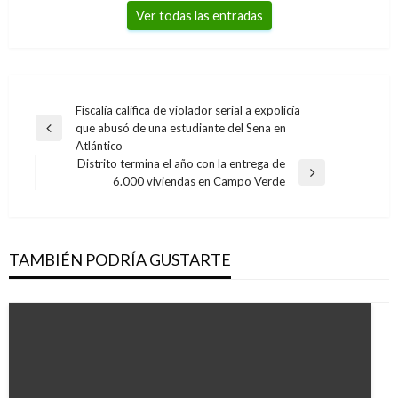
Ver todas las entradas
Navegación
Fiscalía califica de violador serial a expolicía
que abusó de una estudiante del Sena en
de
Entrada
Atlántico
anterior
entradas
Distrito termina el año con la entrega de
Entrada
6.000 viviendas en Campo Verde
siguiente
TAMBIÉN PODRÍA GUSTARTE