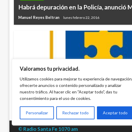
Habrá depuración en la Policía, anunció
Manuel Reyes Beltran
lunes febrero 22, 2016
Valoramos tu privacidad.
JUDICIAL
Fiscalía enjuiciará a líderesa social que f
Utilizamos cookies para mejorar tu experiencia de navegación
ofrecerte anuncios o contenido personalizado y analizar
un ataque con ácido
nuestro tráfico. Al hacer clic en "Aceptar todo", das tu
Ariel Cabrera
viernes septiembre 1, 2023
consentimiento para el uso de cookies.
Personalizar
Rechazar todo
Aceptar todo
© Radio Santa Fe 1070 am