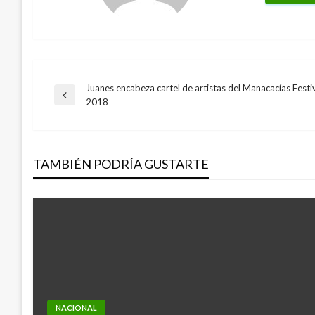
Juanes encabeza cartel de artistas del Manacacías Festi
Navegación
Entrada
2018
anterior
de
TAMBIÉN PODRÍA GUSTARTE
entradas
NACIONAL