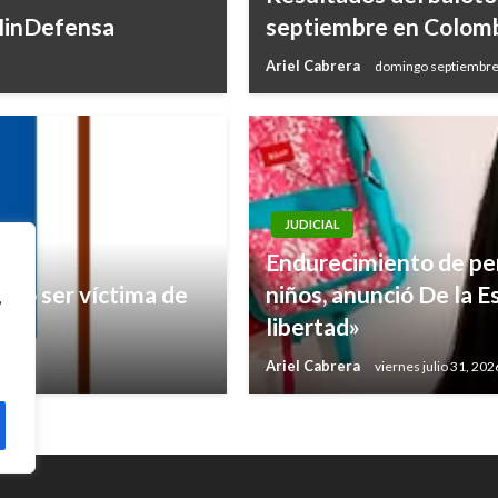
 MinDefensa
septiembre en Colom
Ariel Cabrera
domingo septiembre
JUDICIAL
Endurecimiento de pe
ingió ser víctima de
niños, anunció De la Es
,
libertad»
Ariel Cabrera
viernes julio 31, 202