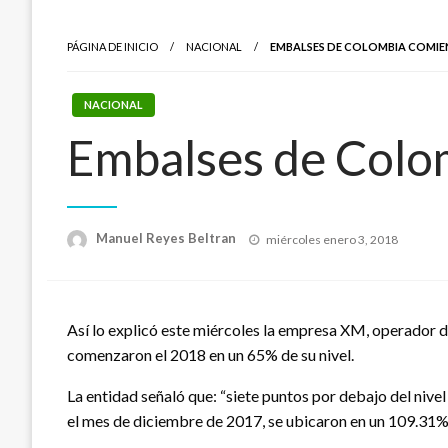
PÁGINA DE INICIO
NACIONAL
EMBALSES DE COLOMBIA COMIEN
NACIONAL
Embalses de Colo
Publicado
Manuel Reyes Beltran
miércoles enero 3, 2018
el
Así lo explicó este miércoles la empresa XM, operador 
comenzaron el 2018 en un 65% de su nivel.
La entidad señaló que: “siete puntos por debajo del nive
el mes de diciembre de 2017, se ubicaron en un 109.31%