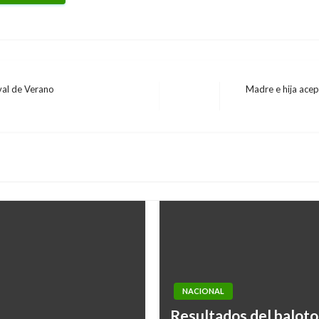
val de Verano
Madre e hija ace
Entrada
siguiente
NACIONAL
Resultados del baloto 