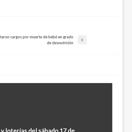
ptaron cargos por muerte de bebé en grado
de desnutrición
y loterías del sábado 17 de