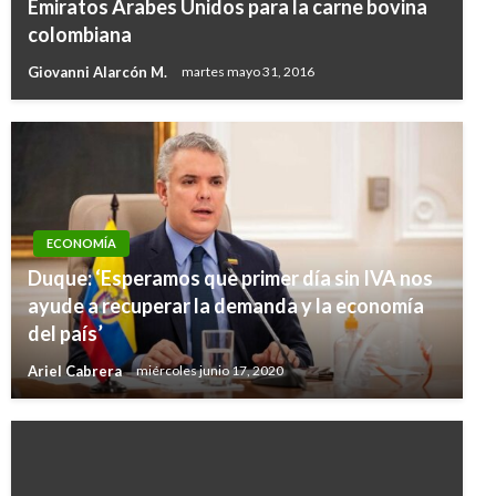
Emiratos Árabes Unidos para la carne bovina
colombiana
Giovanni Alarcón M.
martes mayo 31, 2016
ECONOMÍA
Duque: ‘Esperamos que primer día sin IVA nos
ayude a recuperar la demanda y la economía
del país’
Ariel Cabrera
miércoles junio 17, 2020