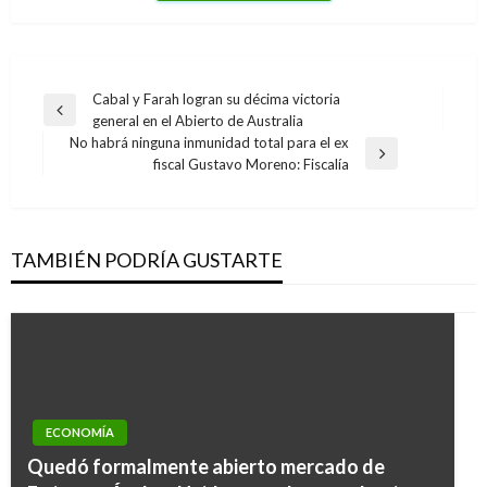
Navegación
Cabal y Farah logran su décima victoria
Entrada
general en el Abierto de Australia
de
anterior
No habrá ninguna inmunidad total para el ex
entradas
Entrada
fiscal Gustavo Moreno: Fiscalía
siguiente
TAMBIÉN PODRÍA GUSTARTE
ECONOMÍA
Quedó formalmente abierto mercado de