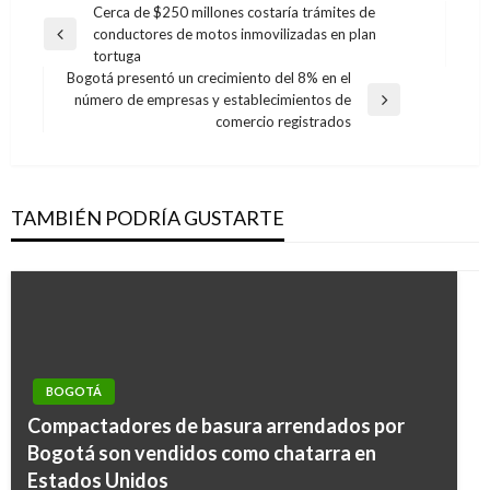
Navegación
Cerca de $250 millones costaría trámites de
conductores de motos inmovilizadas en plan
de
Entrada
tortuga
anterior
entradas
Bogotá presentó un crecimiento del 8% en el
número de empresas y establecimientos de
Entrada
comercio registrados
siguiente
TAMBIÉN PODRÍA GUSTARTE
BOGOTÁ
Compactadores de basura arrendados por
Bogotá son vendidos como chatarra en
Estados Unidos