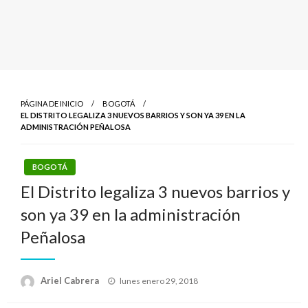
PÁGINA DE INICIO
BOGOTÁ
EL DISTRITO LEGALIZA 3 NUEVOS BARRIOS Y SON YA 39 EN LA
ADMINISTRACIÓN PEÑALOSA
BOGOTÁ
El Distrito legaliza 3 nuevos barrios y
son ya 39 en la administración
Peñalosa
Publicado
Ariel Cabrera
lunes enero 29, 2018
el