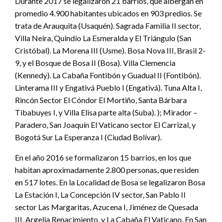
Durante 2017 se legalizaron 21 barrios, que albergan en
promedio 4.900 habitantes ubicados en 903 predios. Se
trata de Arauquita (Usaquén). Sagrada Familia II sector,
Villa Neira, Quindío La Esmeralda y El Triángulo (San
Cristóbal). La Morena III (Usme). Bosa Nova III, Brasil 2-
9, y el Bosque de Bosa II (Bosa). Villa Clemencia
(Kennedy). La Cabaña Fontibón y Guadual II (Fontibón).
Linterama III y Engativá Pueblo I (Engativá). Tuna Alta I,
Rincón Sector El Cóndor El Mortiño, Santa Bárbara
Tibabuyes I, y Villa Elisa parte alta (Suba). ); Mirador –
Paradero, San Joaquín El Vaticano sector El Carrizal, y
Bogotá Sur La Esperanza I (Ciudad Bolívar).
En el año 2016 se formalizaron 15 barrios, en los que
habitan aproximadamente 2.800 personas, que residen
en 517 lotes. En la Localidad de Bosa se legalizaron Bosa
La Estación I, La Concepción IV sector, San Pablo II
sector Las Margaritas, Azucena I, Jiménez de Quesada
III, Argelia Renacimiento, y La Cabaña El Vaticano. En San