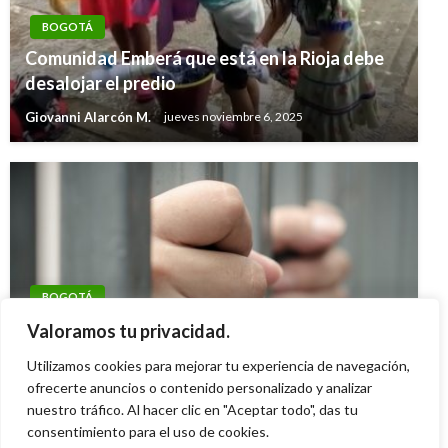
BOGOTÁ
Comunidad Emberá que está en la Rioja debe
desalojar el predio
Giovanni Alarcón M.
jueves noviembre 6, 2025
BOGOTÁ
Cayó banda que agredía y hurtaba a pasajeros
Valoramos tu privacidad.
en TransMilenio: Detenidas 7 personas
Utilizamos cookies para mejorar tu experiencia de navegación,
ofrecerte anuncios o contenido personalizado y analizar
Giovanni Alarcón M.
miércoles septiembre 3, 2025
nuestro tráfico. Al hacer clic en "Aceptar todo", das tu
consentimiento para el uso de cookies.