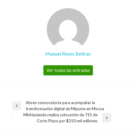
Manuel Reyes Beltran
Ver todas las entradas
Navegación
Abren convocatoria para acompañar la
Entrada
transformación digital de Mipyme en Mocoa
de
anterior
MinHacienda realiza colocación de TES de
entradas
Entrada
Corto Plazo por $250 mil millones
siguiente
NACIONAL
NACIONAL