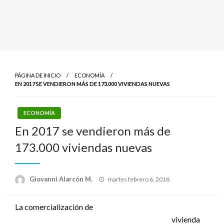
PÁGINA DE INICIO
ECONOMÍA
EN 2017 SE VENDIERON MÁS DE 173.000 VIVIENDAS NUEVAS
ECONOMÍA
En 2017 se vendieron más de
173.000 viviendas nuevas
Publicado
Giovanni Alarcón M.
martes febrero 6, 2018
el
La comercialización de
vivienda