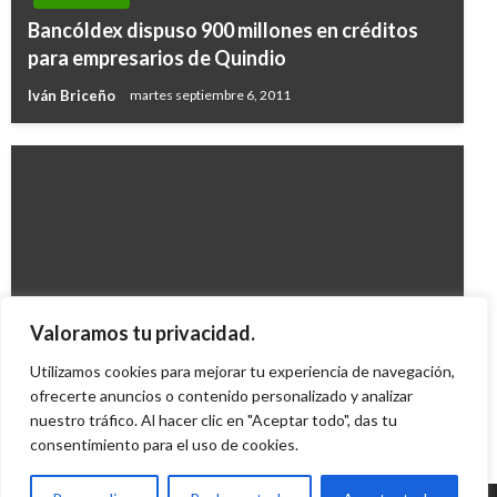
Bancóldex dispuso 900 millones en créditos
para empresarios de Quindio
Iván Briceño
martes septiembre 6, 2011
ECONOMÍA
Valoramos tu privacidad.
Indicadores Económicos
Utilizamos cookies para mejorar tu experiencia de navegación,
ofrecerte anuncios o contenido personalizado y analizar
Ariel Cabrera
martes junio 2, 2020
nuestro tráfico. Al hacer clic en "Aceptar todo", das tu
consentimiento para el uso de cookies.