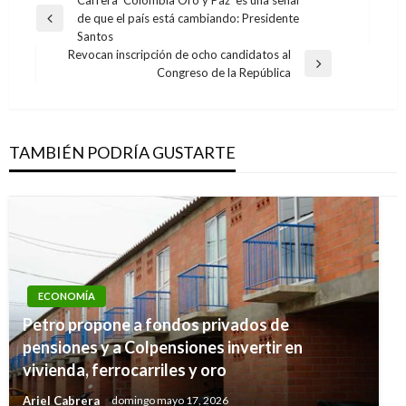
Navegación
Carrera ‘Colombia Oro y Paz’ es una señal
de que el país está cambiando: Presidente
de
Entrada
Santos
anterior
entradas
Revocan inscripción de ocho candidatos al
Entrada
Congreso de la República
siguiente
TAMBIÉN PODRÍA GUSTARTE
ECONOMÍA
Petro propone a fondos privados de
pensiones y a Colpensiones invertir en
vivienda, ferrocarriles y oro
Ariel Cabrera
domingo mayo 17, 2026