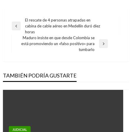
Navegación
El rescate de 4 personas atrapadas en
cabina de cable aéreo en Medellín duró diez
de
Entrada
horas
anterior
entradas
Maduro insiste en que desde Colombia se
está promoviendo un «falso positivo» para
Entrada
tumbarlo
siguiente
TAMBIÉN PODRÍA GUSTARTE
JUDICIAL