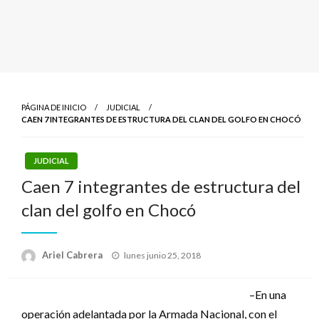
PÁGINA DE INICIO
JUDICIAL
CAEN 7 INTEGRANTES DE ESTRUCTURA DEL CLAN DEL GOLFO EN CHOCÓ
JUDICIAL
Caen 7 integrantes de estructura del
clan del golfo en Chocó
Publicado
Ariel Cabrera
lunes junio 25, 2018
el
–En una
operación adelantada por la Armada Nacional, con el