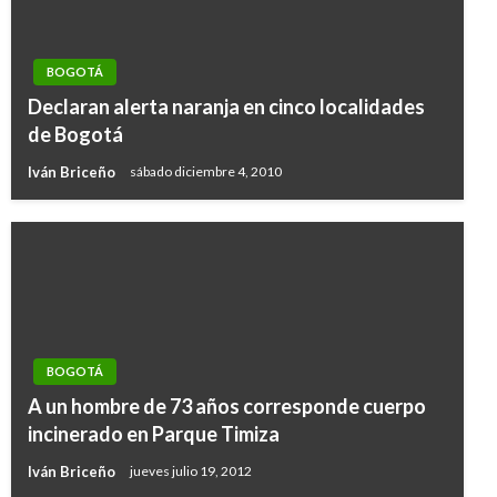
BOGOTÁ
Declaran alerta naranja en cinco localidades
de Bogotá
Iván Briceño
sábado diciembre 4, 2010
BOGOTÁ
BOGOTÁ
A un hombre de 73 años corresponde cuerpo
Celebra el Día Mundial de la Educación
incinerado en Parque Timiza
Ambiental con el Jardín Botánico
Iván Briceño
jueves julio 19, 2012
Giovanni Alarcón M.
lunes enero 25, 2021