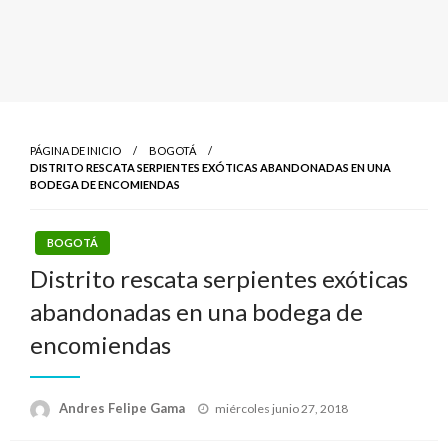
PÁGINA DE INICIO
BOGOTÁ
DISTRITO RESCATA SERPIENTES EXÓTICAS ABANDONADAS EN UNA
BODEGA DE ENCOMIENDAS
BOGOTÁ
Distrito rescata serpientes exóticas
abandonadas en una bodega de
encomiendas
Publicado
Andres Felipe Gama
miércoles junio 27, 2018
el