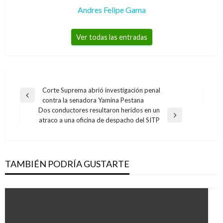
Andres Felipe Gama
Ver todas las entradas
Navegación
Corte Suprema abrió investigación penal
Entrada
contra la senadora Yamina Pestana
de
anterior
Dos conductores resultaron heridos en un
entradas
Entrada
atraco a una oficina de despacho del SITP
siguiente
TAMBIÉN PODRÍA GUSTARTE