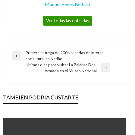
Manuel Reyes Beltran
Ver todas las entradas
Navegación
Primera entrega de 200 viviendas de interés
Entrada
social rural en Nariño
de
anterior
Últimos días para visitar La Palabra Des-
entradas
ECONOMÍA
Entrada
Armada en el Museo Nacional
siguiente
Elon Musk advierte del «colapso» de la
civilización si se elimina el uso del petróleo y
gas
TAMBIÉN PODRÍA GUSTARTE
Ariel Cabrera
martes agosto 30, 2022