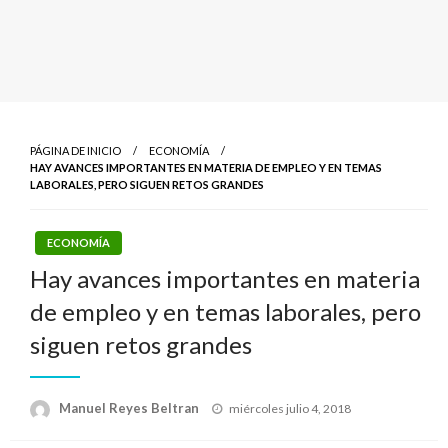
PÁGINA DE INICIO
ECONOMÍA
HAY AVANCES IMPORTANTES EN MATERIA DE EMPLEO Y EN TEMAS
LABORALES, PERO SIGUEN RETOS GRANDES
ECONOMÍA
Hay avances importantes en materia
de empleo y en temas laborales, pero
siguen retos grandes
Publicado
Manuel Reyes Beltran
miércoles julio 4, 2018
el