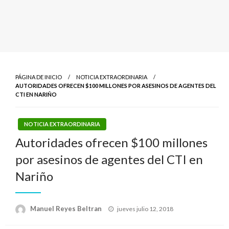
PÁGINA DE INICIO
NOTICIA EXTRAORDINARIA
AUTORIDADES OFRECEN $100 MILLONES POR ASESINOS DE AGENTES DEL
CTI EN NARIÑO
NOTICIA EXTRAORDINARIA
Autoridades ofrecen $100 millones
por asesinos de agentes del CTI en
Nariño
Publicado
Manuel Reyes Beltran
jueves julio 12, 2018
el