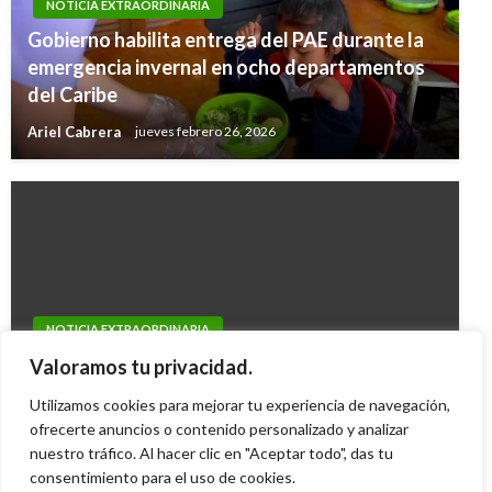
NOTICIA EXTRAORDINARIA
Gobierno habilita entrega del PAE durante la
emergencia invernal en ocho departamentos
del Caribe
Ariel Cabrera
jueves febrero 26, 2026
NOTICIA EXTRAORDINARIA
Santos confirma extras para Reforma
Valoramos tu privacidad.
Tributaria y evitar que le metan micos
Utilizamos cookies para mejorar tu experiencia de navegación,
Ariel Cabrera
ofrecerte anuncios o contenido personalizado y analizar
viernes diciembre 14, 2012
nuestro tráfico. Al hacer clic en "Aceptar todo", das tu
consentimiento para el uso de cookies.