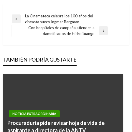
Navegación
La Cinemateca celebra los 100 años del
Entrada
cineasta sueco Ingmar Bergman
de
anterior
Con hospitales de campaña atienden a
entradas
Entrada
damnificados de Hidroituango
siguiente
TAMBIÉN PODRÍA GUSTARTE
NOTICIA EXTRAORDINARIA
Procuraduría pide revisar hoja de vida de
aspirante a directora de la ANTV