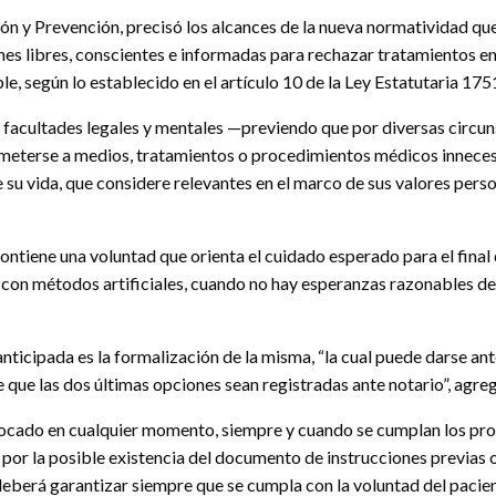
n y Prevención, precisó los alcances de la nueva normatividad qu
nes libres, conscientes e informadas para rechazar tratamientos en
le, según lo establecido en el artículo 10 de la Ley Estatutaria 17
s facultades legales y mentales —previendo que por diversas circun
meterse a medios, tratamientos o procedimientos médicos innecesa
de su vida, que considere relevantes en el marco de sus valores perso
tiene una voluntad que orienta el cuidado esperado para el final d
 con métodos artificiales, cuando no hay esperanzas razonables de 
anticipada es la formalización de la misma, “la cual puede darse ant
le que las dos últimas opciones sean registradas ante notario”, agre
ocado en cualquier momento, siempre y cuando se cumplan los pro
r por la posible existencia del documento de instrucciones previas o
 deberá garantizar siempre que se cumpla con la voluntad del pacien