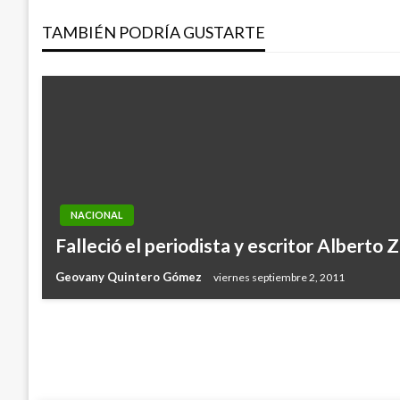
de
TAMBIÉN PODRÍA GUSTARTE
entradas
NACIONAL
NACIONAL
Falleció el periodista y escritor Alberto
Fondo del ahorro atiende a colombianos 
Geovany Quintero Gómez
viernes septiembre 2, 2011
Manuel Reyes Beltran
martes noviembre 28, 2017