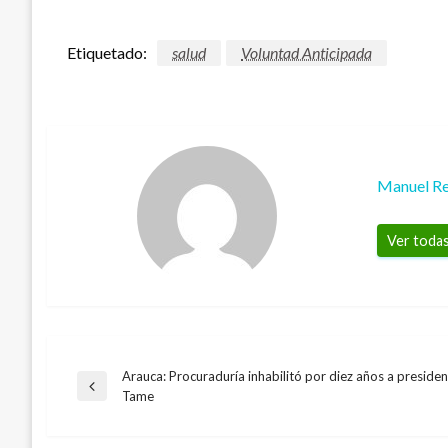
Etiquetado:
salud
Voluntad Anticipada
Manuel Re
Ver todas
Arauca: Procuraduría inhabilitó por diez años a preside
Navegación
Entrada
Tame
anterior