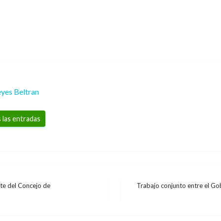
yes Beltran
 las entradas
nte del Concejo de
Trabajo conjunto entre el Gob
Entrada
siguiente