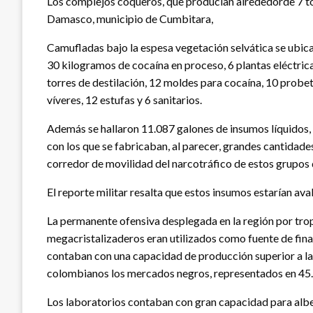
Los complejos coqueros, que producían alrededorde 7 tone
Damasco, municipio de Cumbitara,
Camufladas bajo la espesa vegetación selvática se ubica
30 kilogramos de cocaína en proceso, 6 plantas eléctric
torres de destilación, 12 moldes para cocaína, 10 probet
víveres, 12 estufas y 6 sanitarios.
Además se hallaron 11.087 galones de insumos líquidos
con los que se fabricaban, al parecer, grandes cantidade
corredor de movilidad del narcotráfico de estos grupos 
El reporte militar resalta que estos insumos estarían av
La permanente ofensiva desplegada en la región por trop
megacristalizaderos eran utilizados como fuente de fina
contaban con una capacidad de producción superior a las
colombianos los mercados negros, representados en 45.
Los laboratorios contaban con gran capacidad para alber