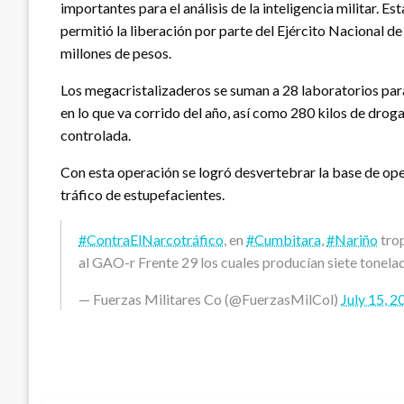
importantes para el análisis de la inteligencia militar. 
permitió la liberación por parte del Ejército Nacional d
millones de pesos.
Los megacristalizaderos se suman a 28 laboratorios par
en lo que va corrido del año, así como 280 kilos de drog
controlada.
Con esta operación se logró desvertebrar la base de ope
tráfico de estupefacientes.
#ContraElNarcotráfico
, en
#Cumbitara
,
#Nariño
tro
al GAO-r Frente 29 los cuales producían siete tonel
— Fuerzas Militares Co (@FuerzasMilCol)
July 15, 2