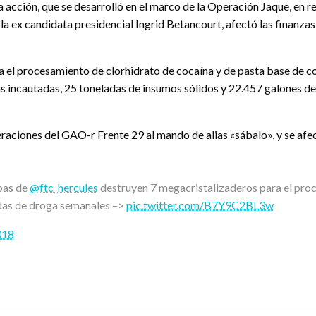
Esta acción, que se desarrolló en el marco de la Operación Jaque, e
e la ex candidata presidencial Ingrid Betancourt, afectó las finanz
a el procesamiento de clorhidrato de cocaína y de pasta base de c
as incautadas, 25 toneladas de insumos sólidos y 22.457 galones d
raciones del GAO-r Frente 29 al mando de alias «sábalo», y se afec
pas de
@ftc_hercules
destruyen 7 megacristalizaderos para el proc
adas de droga semanales –>
pic.twitter.com/B7Y9C2BL3w
018