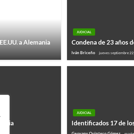
JUDICIAL
 EE.UU. a Alemania
Condena de 23 años de 
Iván Briceño
jueves septiembre 22
JUDICIAL
,
menia
Identificados 17 de lo
Geovany Quintero Gómez
martes