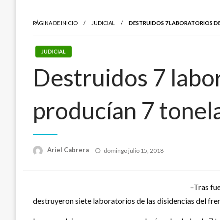
PÁGINA DE INICIO
JUDICIAL
DESTRUIDOS 7 LABORATORIOS DE
JUDICIAL
Destruidos 7 labor
producían 7 tonel
Publicado
Ariel Cabrera
domingo julio 15, 2018
el
–Tras fu
destruyeron siete laboratorios de las disidencias del fr