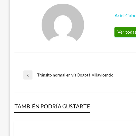
Ariel Cab
Ver todas
Navegación
Tránsito normal en vía Bogotá-Villavicencio
Entrada
anterior
de
TAMBIÉN PODRÍA GUSTARTE
entradas