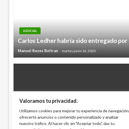
JUDICIAL
Carlos Ledher habría sido entregado por
Manuel Reyes Beltran
martes junio 16, 2020
Valoramos tu privacidad.
JUDICIAL
Utilizamos cookies para mejorar tu experiencia de navegación
Seis muertos en cruce de disparos en Ar
ofrecerte anuncios o contenido personalizado y analizar
nuestro tráfico. Al hacer clic en "Aceptar todo", das tu
Iván Briceño
sábado enero 1, 2011