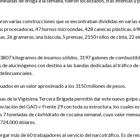
ladas de droga a la semana, fueron localizados, tras intensas y pa
ron varias construcciones que se encontraban divididas en varias e
as procesadoras, 47 hornos microondas, 428 canecas plásticas, 690
as, 26 grameras, una báscula, 5 prensas, 2150 rollos de cinta, 22 
, 3807 kilogramos de insumos sólidos, 3197 galones de combustib
s de alucinógenos con destino a las bandas dedicadas al tráfico de 
delincuenciales.
aluados en un valor aproximado a los 3150 millones de pesos.
as de la Vigésima Tercera Brigada permitió dar este nuevo golpe a 
nciación del GAO-r Frente 29 con toda su estructura, los cuales e
 7 toneladas de clorhidrato de cocaína semanal, cuyo valor mensu
724.000 dólares.
gar más de 60 trabajadores al servicio del narcotráfico. Es de re