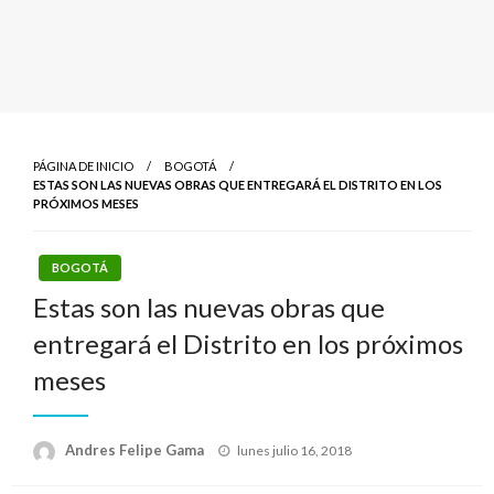
PÁGINA DE INICIO
BOGOTÁ
ESTAS SON LAS NUEVAS OBRAS QUE ENTREGARÁ EL DISTRITO EN LOS
PRÓXIMOS MESES
BOGOTÁ
Estas son las nuevas obras que
entregará el Distrito en los próximos
meses
Publicado
Andres Felipe Gama
lunes julio 16, 2018
el