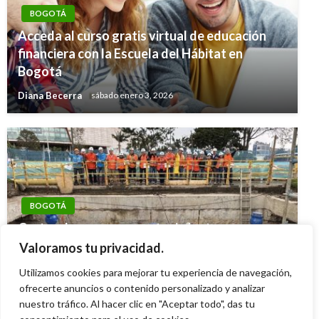
BOGOTÁ
Acceda al curso gratis virtual de educación
financiera con la Escuela del Hábitat en
Bogotá
Diana Becerra
sábado enero 3, 2026
BOGOTÁ
Cortes de agua por mantenimiento y
mejoramiento de redes de este lunes 4 al
Valoramos tu privacidad.
viernes 8 de agosto en Bogotá
Utilizamos cookies para mejorar tu experiencia de navegación,
ofrecerte anuncios o contenido personalizado y analizar
Ariel Cabrera
domingo agosto 3, 2025
nuestro tráfico. Al hacer clic en "Aceptar todo", das tu