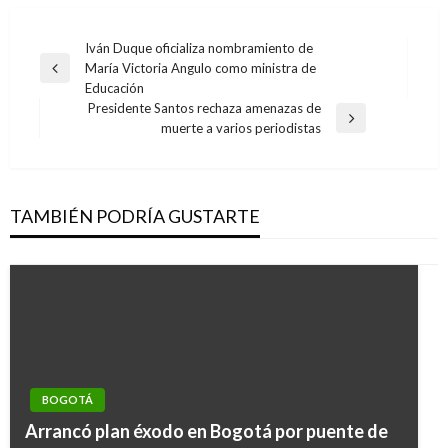
Navegación
Iván Duque oficializa nombramiento de
María Victoria Angulo como ministra de
de
Entrada
Educación
anterior
entradas
Presidente Santos rechaza amenazas de
Entrada
muerte a varios periodistas
siguiente
TAMBIÉN PODRÍA GUSTARTE
BOGOTÁ
Arrancó plan éxodo en Bogotá por puente de