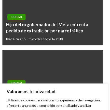
JUDICIAL
Hijo del exgobernador del Meta enfrenta
pedido de extradición por narcotráfico
Iván Briceño
miércoles enero 16, 2013
JUDICIAL
Juez encuentra mérito para culpar a alto oficial
Valoramos tu privacidad.
de la Policía por asesinato de su esposa
Utilizamos cookies para mejorar tu experiencia de navegación,
Carlos Martinez
ofrecerte anuncios o contenido personalizado y analizar
domingo octubre 24, 2010