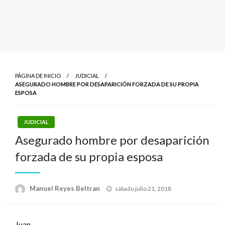
PÁGINA DE INICIO
JUDICIAL
ASEGURADO HOMBRE POR DESAPARICIÓN FORZADA DE SU PROPIA
ESPOSA
JUDICIAL
Asegurado hombre por desaparición
forzada de su propia esposa
Publicado
Manuel Reyes Beltran
sábado julio 21, 2018
el
Juan