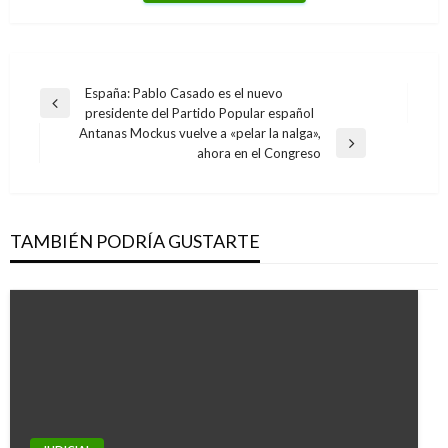
Navegación
España: Pablo Casado es el nuevo
Entrada
presidente del Partido Popular español
de
anterior
Antanas Mockus vuelve a «pelar la nalga»,
entradas
Entrada
ahora en el Congreso
siguiente
TAMBIÉN PODRÍA GUSTARTE