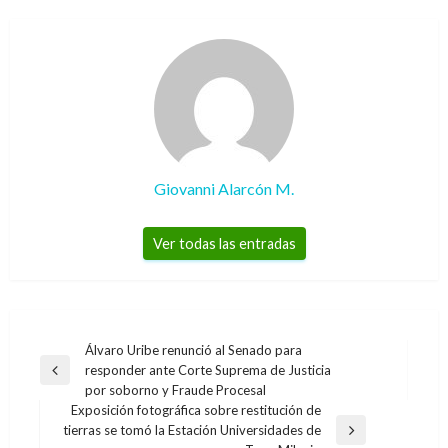
Giovanni Alarcón M.
Ver todas las entradas
Navegación
Álvaro Uribe renunció al Senado para
responder ante Corte Suprema de Justicia
de
Entrada
por soborno y Fraude Procesal
anterior
entradas
Exposición fotográfica sobre restitución de
tierras se tomó la Estación Universidades de
Entrada