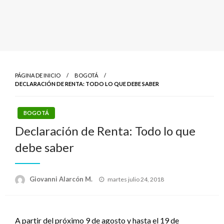
PÁGINA DE INICIO
BOGOTÁ
DECLARACIÓN DE RENTA: TODO LO QUE DEBE SABER
BOGOTÁ
Declaración de Renta: Todo lo que
debe saber
Publicado
Giovanni Alarcón M.
martes julio 24, 2018
el
A partir del próximo 9 de agosto y hasta el 19 de