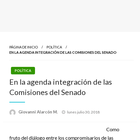
PÁGINA DE INICIO
POLÍTICA
EN LA AGENDA INTEGRACIÓN DE LAS COMISIONES DEL SENADO
POLÍTICA
En la agenda integración de las
Comisiones del Senado
Publicado
Giovanni Alarcón M.
lunes julio 30, 2018
el
Como
fruto del diálogo entre los compromisarios de las