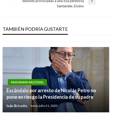
lesiones provocadas a una osa perezosa
Entrada
Santander, Encino
siguiente
POLÍTICA
En 2017 se impulsó implementación de
políticas de drogas en territorios
TAMBIÉN PODRÍA GUSTARTE
Manuel Reyes Beltran
viernes diciembre 29, 2017
PANORAMA NACIONAL
Escándalo por arresto de Nicolás Petro no
pone en riesgo la Presidencia de su padre
Iván Briceño
lunes julio 31, 2023