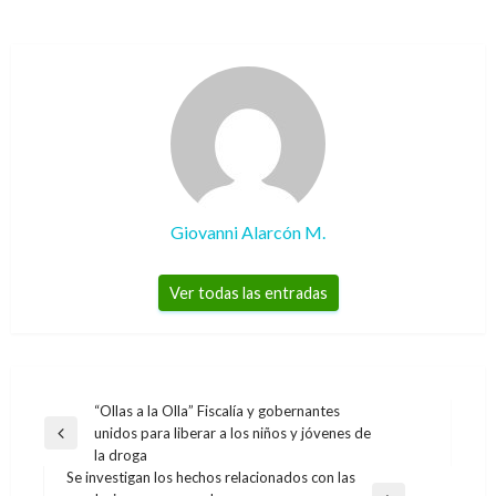
Giovanni Alarcón M.
Ver todas las entradas
Navegación
“Ollas a la Olla” Fiscalía y gobernantes
unidos para liberar a los niños y jóvenes de
de
Entrada
la droga
anterior
entradas
Se investigan los hechos relacionados con las