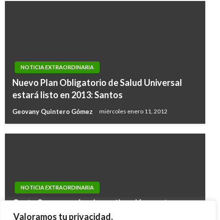
NOTICIA EXTRAORDINARIA
Nuevo Plan Obligatorio de Salud Universal
estará listo en 2013: Santos
Geovany Quintero Gómez
miércoles enero 11, 2012
NOTICIA EXTRAORDINARIA
Corte Suprema abre investigación contra
gobernadores de Bolivar y Magdalena por
Valoramos tu privacidad.