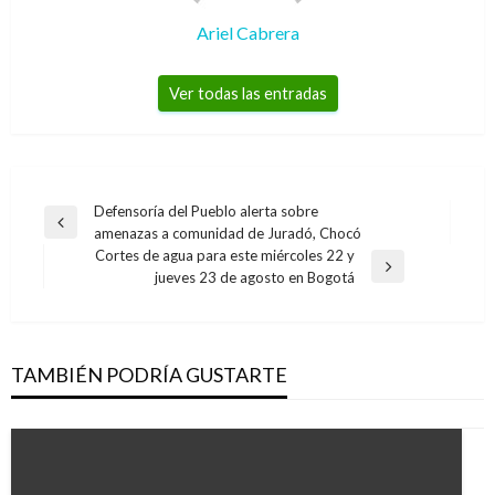
Ariel Cabrera
Ver todas las entradas
Navegación
Defensoría del Pueblo alerta sobre
Entrada
amenazas a comunidad de Juradó, Chocó
de
anterior
Cortes de agua para este miércoles 22 y
entradas
Entrada
jueves 23 de agosto en Bogotá
siguiente
TAMBIÉN PODRÍA GUSTARTE