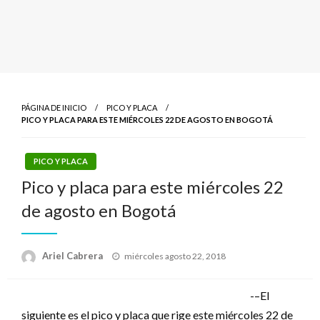
PÁGINA DE INICIO
PICO Y PLACA
PICO Y PLACA PARA ESTE MIÉRCOLES 22 DE AGOSTO EN BOGOTÁ
PICO Y PLACA
Pico y placa para este miércoles 22
de agosto en Bogotá
Publicado
Ariel Cabrera
miércoles agosto 22, 2018
el
-–El
siguiente es el pico y placa que rige este miércoles 22 de