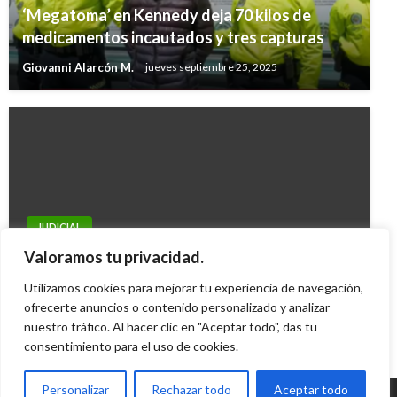
‘Megatoma’ en Kennedy deja 70 kilos de
medicamentos incautados y tres capturas
Giovanni Alarcón M.
jueves septiembre 25, 2025
JUDICIAL
Investigan causas de accidente que mató a
Valoramos tu privacidad.
dos soldados en batallón en Bogotá
Utilizamos cookies para mejorar tu experiencia de navegación,
ofrecerte anuncios o contenido personalizado y analizar
Iván Briceño
jueves diciembre 27, 2012
nuestro tráfico. Al hacer clic en "Aceptar todo", das tu
consentimiento para el uso de cookies.
Personalizar
Rechazar todo
Aceptar todo