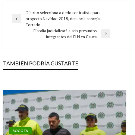
Navegación
Distrito selecciona a dedo contratista para
proyecto Navidad 2018, denuncia concejal
de
Entrada
Torrado
anterior
entradas
Fiscalía judicializará a seis presuntos
JUDICIAL
Entrada
integrantes del ELN en Cauca
JUDICIAL
siguiente
Desarticularon banda dedicada a la
Asegurados presuntos integrantes de
explotación sexual de niñas indígenas en el
organización criminal involucrada en
Amazonas
TAMBIÉN PODRÍA GUSTARTE
secuestros y hurtos
Iván Briceño
miércoles julio 31, 2019
Manuel Reyes Beltran
viernes febrero 2, 2018
BOGOTÁ