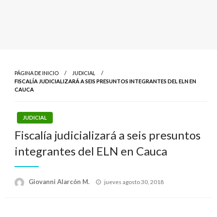
PÁGINA DE INICIO
JUDICIAL
FISCALÍA JUDICIALIZARÁ A SEIS PRESUNTOS INTEGRANTES DEL ELN EN
CAUCA
JUDICIAL
Fiscalía judicializará a seis presuntos
integrantes del ELN en Cauca
Publicado
Giovanni Alarcón M.
jueves agosto 30, 2018
el