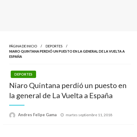
PÁGINA DE INICIO
DEPORTES
NIARO QUINTANA PERDIÓ UN PUESTO EN LA GENERAL DE LA VUELTA A
ESPAÑA
DEPORTES
Niaro Quintana perdió un puesto en
la general de La Vuelta a España
Publicado
Andres Felipe Gama
martes septiembre 11, 2018
el