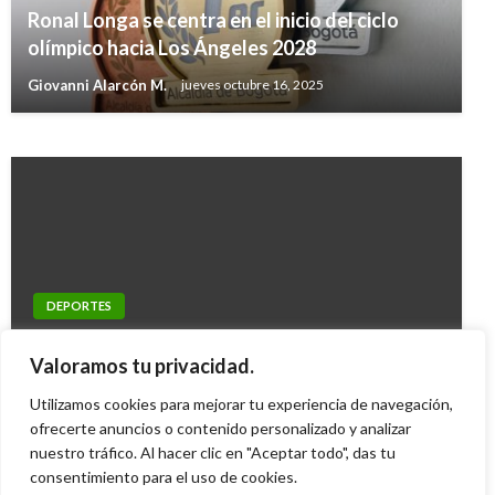
DEPORTES
Ronal Longa se centra en el inicio del ciclo
Crecen rumores de la llegada de Falcao al Real
olímpico hacia Los Ángeles 2028
Madrid
Giovanni Alarcón M.
jueves octubre 16, 2025
Mateo Clavijo
martes agosto 26, 2014
DEPORTES
DEPORTES
Franco Armani se despide de Nacional para
Así fue la ceremonia de apertura de los Juegos
Valoramos tu privacidad.
llegar a River
Centroamericanos y del Caribe
Utilizamos cookies para mejorar tu experiencia de navegación,
Iván Briceño
martes enero 2, 2018
ofrecerte anuncios o contenido personalizado y analizar
Iván Briceño
viernes julio 20, 2018
nuestro tráfico. Al hacer clic en "Aceptar todo", das tu
consentimiento para el uso de cookies.