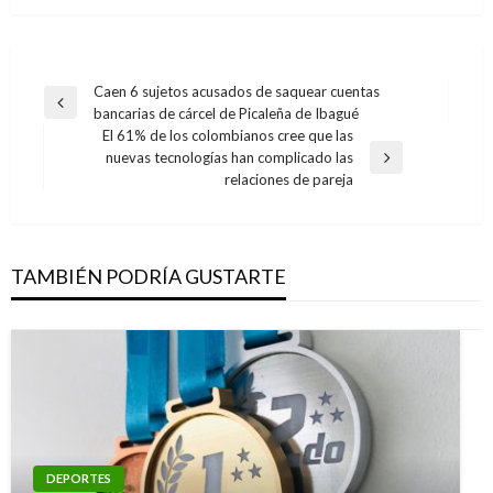
Navegación
Caen 6 sujetos acusados de saquear cuentas
Entrada
bancarias de cárcel de Picaleña de Ibagué
de
anterior
El 61% de los colombianos cree que las
entradas
nuevas tecnologías han complicado las
Entrada
relaciones de pareja
siguiente
TAMBIÉN PODRÍA GUSTARTE
DEPORTES