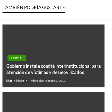
Maduro protesta y anuncia medidas
TAMBIÉN PODRÍA GUSTARTE
Ariel Cabrera
miércoles agosto 23, 2017
JUDICIAL
Gobierno instala comité interinstitucional para
atención de víctimas y desmovilizados
Mario Murcia
miércoles febrero 2, 2011