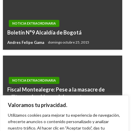
NOTICIA EXTRAORDINARIA
Boletín N°9 Alcaldía de Bogotá
Andres Felipe Gama
domingo octubre 25, 2015
NOTICIA EXTRAORDINARIA
Fiscal Montealegre: Pese a la masacre de
militares el gobierno debe mantener
negociaciones de paz con las Farc en La
Valoramos tu privacidad.
Habana
Utilizamos cookies para mejorar tu experiencia de navegación,
Ariel Cabrera
ofrecerte anuncios o contenido personalizado y analizar
jueves abril 16, 2015
nuestro tráfico. Al hacer clic en "Aceptar todo", das tu