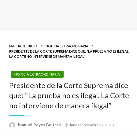
PÁGINA DE INICIO
NOTICIA EXTRAORDINARIA
PRESIDENTE DE LA CORTE SUPREMA DICE QUE: “LA PRUEBA NO ES ILEGAL.
LA CORTE NO INTERVIENE DE MANERA ILEGAL”
NOTICIA EXTRAORDINARIA
Presidente de la Corte Suprema dice
que: “La prueba no es ilegal. La Corte
no interviene de manera ilegal”
Publicado
Manuel Reyes Beltran
lunes septiembre 17, 2018
el