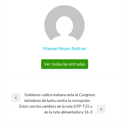
Manuel Reyes Beltran
Ver todas las entradas
Navegación
Gobierno radica mañana ante el Congreso
Entrada
iniciativas de lucha contra la corrupción
de
anterior
Estos son los cambios en la ruta SITP T25 y
entradas
Entrada
en la ruta alimentadora 16-3
siguiente
NOTICIA EXTRAORDINARIA
Panamá exigirá visa a venezolanos; régimen de