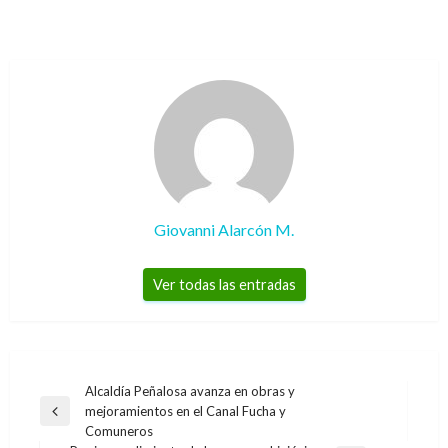
Giovanni Alarcón M.
Ver todas las entradas
Navegación
Alcaldía Peñalosa avanza en obras y
mejoramientos en el Canal Fucha y
de
Entrada
Comuneros
anterior