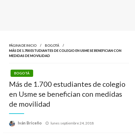
PÁGINA DE INICIO
BOGOTÁ
MÁS DE 1.700 ESTUDIANTES DE COLEGIO EN USME SE BENEFICIAN CON
MEDIDAS DE MOVILIDAD
BOGOTÁ
Más de 1.700 estudiantes de colegio
en Usme se benefician con medidas
de movilidad
Publicado
Iván Briceño
lunes septiembre 24, 2018
el