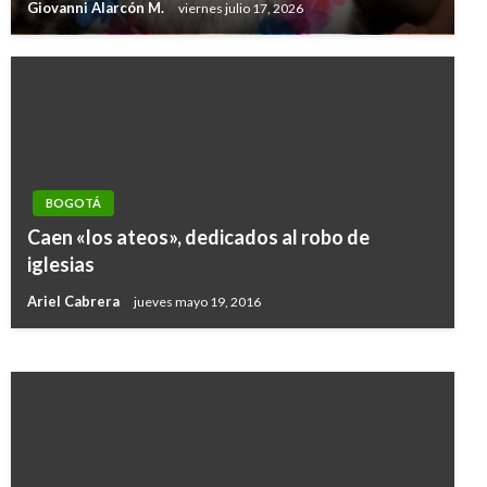
Giovanni Alarcón M.
viernes julio 17, 2026
BOGOTÁ
BOGOTÁ
Caen «los ateos», dedicados al robo de
Denuncian que tres menores habrían huido
iglesias
engañadas de Bogotá hacia Medellín
Ariel Cabrera
jueves mayo 19, 2016
Andres Felipe Gama
miércoles octubre 4, 2017