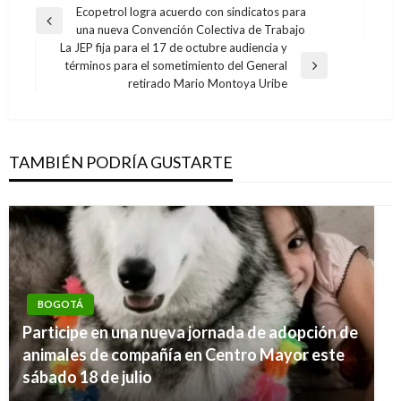
Navegación
Ecopetrol logra acuerdo con sindicatos para
Entrada
una nueva Convención Colectiva de Trabajo
de
anterior
La JEP fija para el 17 de octubre audiencia y
entradas
términos para el sometimiento del General
Entrada
retirado Mario Montoya Uribe
siguiente
TAMBIÉN PODRÍA GUSTARTE
BOGOTÁ
Participe en una nueva jornada de adopción de
animales de compañía en Centro Mayor este
sábado 18 de julio