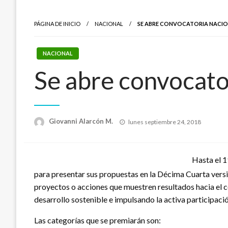
PÁGINA DE INICIO
NACIONAL
SE ABRE CONVOCATORIA NACIO
NACIONAL
Se abre convocato
Publicado
Giovanni Alarcón M.
lunes septiembre 24, 2018
el
Hasta el 1
para presentar sus propuestas en la Décima Cuarta versi
proyectos o acciones que muestren resultados hacia el 
desarrollo sostenible e impulsando la activa participaci
Las categorías que se premiarán son: