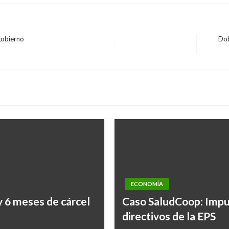
gobierno
Dob
Entrad
siguien
ECONOMÍA
ATLÁNTICO
y 6 meses de cárcel
Caso SaludCoop: Imput
Piden medidas del Gob
directivos de la EPS
Caribe