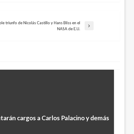
le triunfo de Nicolás Castillo y Hans Bliss en el
a
NASA de E.U.
te
arán cargos a Carlos Palacino y demás
ierno para evitar apagón en la Costa