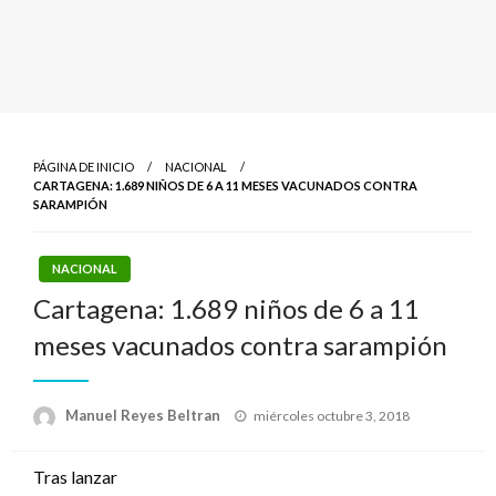
PÁGINA DE INICIO
NACIONAL
CARTAGENA: 1.689 NIÑOS DE 6 A 11 MESES VACUNADOS CONTRA
SARAMPIÓN
NACIONAL
Cartagena: 1.689 niños de 6 a 11
meses vacunados contra sarampión
Publicado
Manuel Reyes Beltran
miércoles octubre 3, 2018
el
Tras lanzar