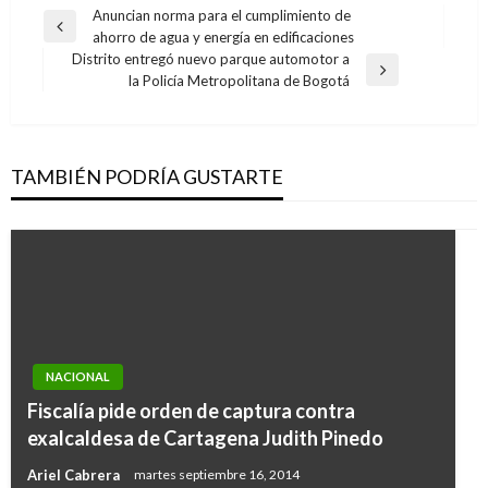
Navegación
Anuncian norma para el cumplimiento de
Entrada
ahorro de agua y energía en edificaciones
de
anterior
Distrito entregó nuevo parque automotor a
entradas
Entrada
la Policía Metropolitana de Bogotá
siguiente
TAMBIÉN PODRÍA GUSTARTE
NACIONAL
Fiscalía pide orden de captura contra
exalcaldesa de Cartagena Judith Pinedo
Ariel Cabrera
martes septiembre 16, 2014